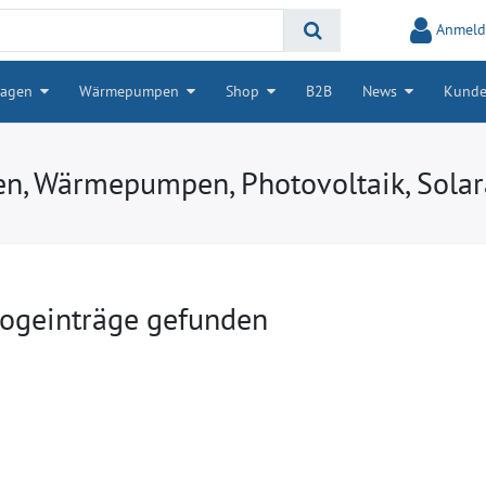
Anmeld
lagen
Wärmepumpen
Shop
B2B
News
Kunde
en, Wärmepumpen, Photovoltaik, Solar
logeinträge gefunden