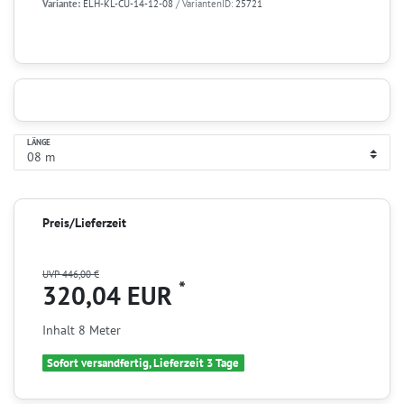
Variante:
ELH-KL-CU-14-12-08
/ VariantenID:
25721
LÄNGE
Preis/Lieferzeit
UVP 446,00 €
*
320,04 EUR
Inhalt
8
Meter
Sofort versandfertig, Lieferzeit 3 Tage