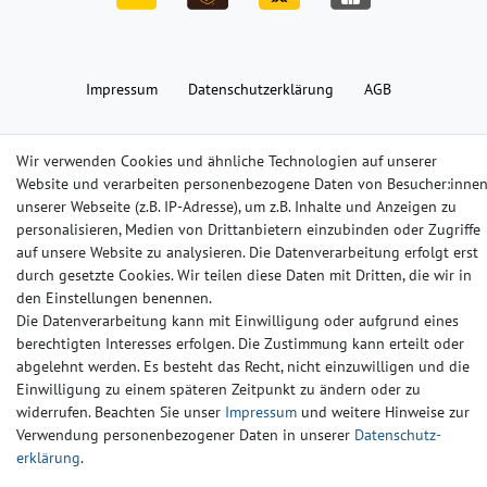
Impressum
Daten­schutz­erklärung
AGB
Barrierefreiheitserklärung
Widerrufs­recht
Kontakt
Wir verwenden Cookies und ähnliche Technologien auf unserer
Website und verarbeiten personenbezogene Daten von Besucher:inne
unserer Webseite (z.B. IP-Adresse), um z.B. Inhalte und Anzeigen zu
© Copyright 2024-2025 | Alle Rechte vorbehalten.
personalisieren, Medien von Drittanbietern einzubinden oder Zugriffe
auf unsere Website zu analysieren. Die Datenverarbeitung erfolgt erst
durch gesetzte Cookies. Wir teilen diese Daten mit Dritten, die wir in
Widerrufs­recht
Widerrufs­formular
Impressum
den Einstellungen benennen.
Die Datenverarbeitung kann mit Einwilligung oder aufgrund eines
berechtigten Interesses erfolgen. Die Zustimmung kann erteilt oder
Daten­schutz­erklärung
AGB
Kontakt
abgelehnt werden. Es besteht das Recht, nicht einzuwilligen und die
Einwilligung zu einem späteren Zeitpunkt zu ändern oder zu
widerrufen. Beachten Sie unser
Impressum
und weitere Hinweise zur
Verwendung personenbezogener Daten in unserer
Daten­schutz­
erklärung
.