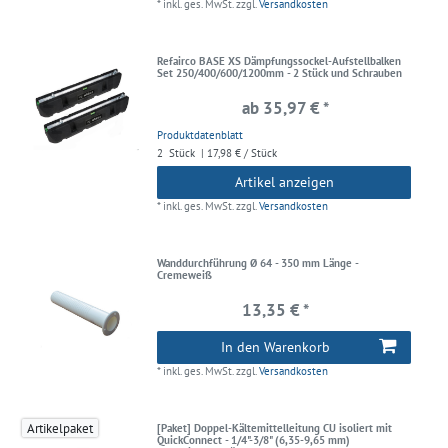
*
inkl. ges. MwSt.
zzgl.
Versandkosten
Refairco BASE XS Dämpfungssockel-Aufstellbalken
Set 250/400/600/1200mm - 2 Stück und Schrauben
ab 35,97 € *
Produktdatenblatt
2
Stück
| 17,98 € / Stück
Artikel anzeigen
*
inkl. ges. MwSt.
zzgl.
Versandkosten
Wanddurchführung Ø 64 - 350 mm Länge -
Cremeweiß
13,35 € *
In den Warenkorb
*
inkl. ges. MwSt.
zzgl.
Versandkosten
Artikelpaket
[Paket] Doppel-Kältemittelleitung CU isoliert mit
QuickConnect - 1/4"-3/8" (6,35-9,65 mm)