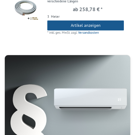
verschiedene Längen
ab 258,78 € *
3
Meter
Artikel anzeigen
*
inkl. ges. MwSt.
zzgl.
Versandkosten