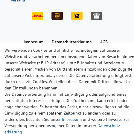
Versand
Impressum
Daten­schutz­erklärung
AGB
Wir verwenden Cookies und ähnliche Technologien auf unserer
Website und verarbeiten personenbezogene Daten von Besucher:inne
Barrierefreiheitserklärung
Widerrufs­recht
Kontakt
unserer Webseite (z.B. IP-Adresse), um z.B. Inhalte und Anzeigen zu
personalisieren, Medien von Drittanbietern einzubinden oder Zugriffe
auf unsere Website zu analysieren. Die Datenverarbeitung erfolgt erst
© Copyright 2024-2025 | Alle Rechte vorbehalten.
durch gesetzte Cookies. Wir teilen diese Daten mit Dritten, die wir in
den Einstellungen benennen.
Die Datenverarbeitung kann mit Einwilligung oder aufgrund eines
Widerrufs­recht
Widerrufs­formular
Impressum
berechtigten Interesses erfolgen. Die Zustimmung kann erteilt oder
abgelehnt werden. Es besteht das Recht, nicht einzuwilligen und die
Einwilligung zu einem späteren Zeitpunkt zu ändern oder zu
Daten­schutz­erklärung
AGB
Kontakt
widerrufen. Beachten Sie unser
Impressum
und weitere Hinweise zur
Verwendung personenbezogener Daten in unserer
Daten­schutz­
erklärung
.