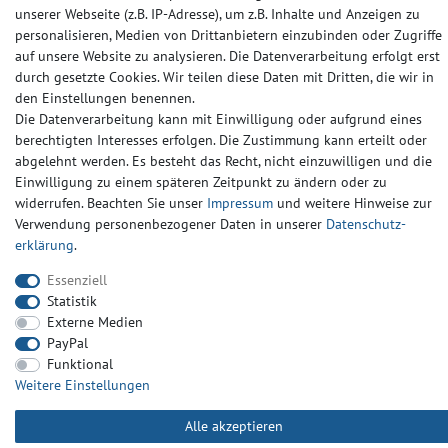
unserer Webseite (z.B. IP-Adresse), um z.B. Inhalte und Anzeigen zu
Impressum
Daten­schutz­erklärung
AGB
personalisieren, Medien von Drittanbietern einzubinden oder Zugriffe
auf unsere Website zu analysieren. Die Datenverarbeitung erfolgt erst
durch gesetzte Cookies. Wir teilen diese Daten mit Dritten, die wir in
Barrierefreiheitserklärung
Widerrufs­recht
Kontakt
den Einstellungen benennen.
Die Datenverarbeitung kann mit Einwilligung oder aufgrund eines
berechtigten Interesses erfolgen. Die Zustimmung kann erteilt oder
© Copyright 2024-2025 | Alle Rechte vorbehalten.
abgelehnt werden. Es besteht das Recht, nicht einzuwilligen und die
Einwilligung zu einem späteren Zeitpunkt zu ändern oder zu
widerrufen. Beachten Sie unser
Impressum
und weitere Hinweise zur
Widerrufs­recht
Widerrufs­formular
Impressum
Verwendung personenbezogener Daten in unserer
Daten­schutz­
erklärung
.
Daten­schutz­erklärung
AGB
Kontakt
Essenziell
Statistik
Externe Medien
PayPal
Funktional
Weitere Einstellungen
Alle akzeptieren