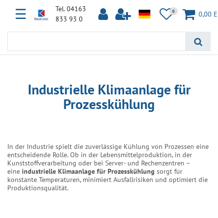
Tel. 04163
☰
0
0,00 
833 93 0
Industrielle Klimaanlage für
Prozesskühlung
In der Industrie spielt die zuverlässige Kühlung von Prozessen eine
entscheidende Rolle. Ob in der Lebensmittelproduktion, in der
Kunststoffverarbeitung oder bei Server- und Rechenzentren –
eine
industrielle Klimaanlage für Prozesskühlung
sorgt für
konstante Temperaturen, minimiert Ausfallrisiken und optimiert die
Produktionsqualität.