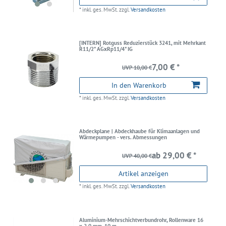
*
inkl. ges. MwSt.
zzgl.
Versandkosten
[INTERN] Rotguss Reduzierstück 3241, mit Mehrkant
R11/2" AGxRp11/4" IG
7,00 € *
UVP 10,00 €
In den Warenkorb
*
inkl. ges. MwSt.
zzgl.
Versandkosten
Abdeckplane | Abdeckhaube für Klimaanlagen und
Wärmepumpen - vers. Abmessungen
ab 29,00 € *
UVP 40,00 €
Artikel anzeigen
*
inkl. ges. MwSt.
zzgl.
Versandkosten
Aluminium-Mehrschichtverbundrohr, Rollenware 16
x 2,0 mm, 10 m