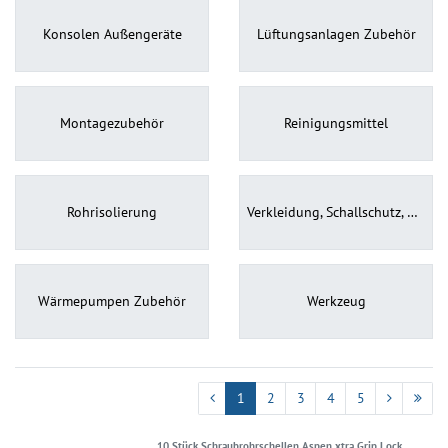
Konsolen Außengeräte
Lüftungsanlagen Zubehör
Montagezubehör
Reinigungsmittel
Rohrisolierung
Verkleidung, Schallschutz, Gehäuse
Wärmepumpen Zubehör
Werkzeug
1
2
3
4
5
10 Stück Schraubrohrschellen Aspen xtra Grip Lock