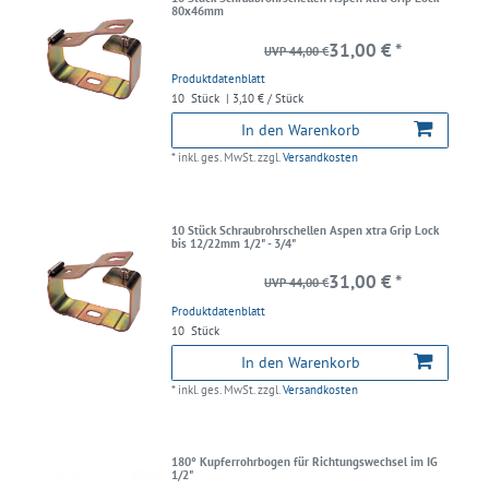
80x46mm
31,00 € *
UVP 44,00 €
Produktdatenblatt
10
Stück
| 3,10 € / Stück
In den Warenkorb
*
inkl. ges. MwSt.
zzgl.
Versandkosten
10 Stück Schraubrohrschellen Aspen xtra Grip Lock
bis 12/22mm 1/2" - 3/4"
31,00 € *
UVP 44,00 €
Produktdatenblatt
10
Stück
In den Warenkorb
*
inkl. ges. MwSt.
zzgl.
Versandkosten
180° Kupferrohrbogen für Richtungswechsel im IG
1/2"