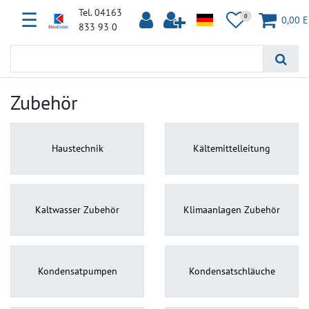
Tel. 04163
☰
0
0,00 
833 93 0
Zubehör
Haustechnik
Kältemittelleitung
Kaltwasser Zubehör
Klimaanlagen Zubehör
Kondensatpumpen
Kondensatschläuche