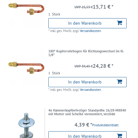
15,71 € *
UVP 25,53 €
1
Stück
In den Warenkorb
*
inkl. ges. MwSt.
zzgl.
Versandkosten
180° Kupferrohrbogen für Richtungswechsel im IG
5/8"
24,28 € *
UVP 39,45 €
1
Stück
In den Warenkorb
*
inkl. ges. MwSt.
zzgl.
Versandkosten
4x Hammerkopfbefestiger Standardfix 26/28-M8X40
mit Mutter und Scheibe vormontiert, verzinkt
4,39 € *
Produktdatenblatt
In den Warenkorb