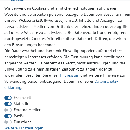
Wir verwenden Cookies und ähnliche Technologien auf unserer
Website und verarbeiten personenbezogene Daten von Besucher:inne
unserer Webseite (z.B. IP-Adresse), um z.B. Inhalte und Anzeigen zu
personalisieren, Medien von Drittanbietern einzubinden oder Zugriffe
auf unsere Website zu analysieren. Die Datenverarbeitung erfolgt erst
durch gesetzte Cookies. Wir teilen diese Daten mit Dritten, die wir in
Impressum
Daten­schutz­erklärung
AGB
den Einstellungen benennen.
Die Datenverarbeitung kann mit Einwilligung oder aufgrund eines
berechtigten Interesses erfolgen. Die Zustimmung kann erteilt oder
Barrierefreiheitserklärung
Widerrufs­recht
Kontakt
abgelehnt werden. Es besteht das Recht, nicht einzuwilligen und die
Einwilligung zu einem späteren Zeitpunkt zu ändern oder zu
© Copyright 2024-2025 | Alle Rechte vorbehalten.
widerrufen. Beachten Sie unser
Impressum
und weitere Hinweise zur
Verwendung personenbezogener Daten in unserer
Daten­schutz­
erklärung
.
Widerrufs­recht
Widerrufs­formular
Impressum
Essenziell
Statistik
Daten­schutz­erklärung
AGB
Kontakt
Externe Medien
PayPal
Funktional
Weitere Einstellungen