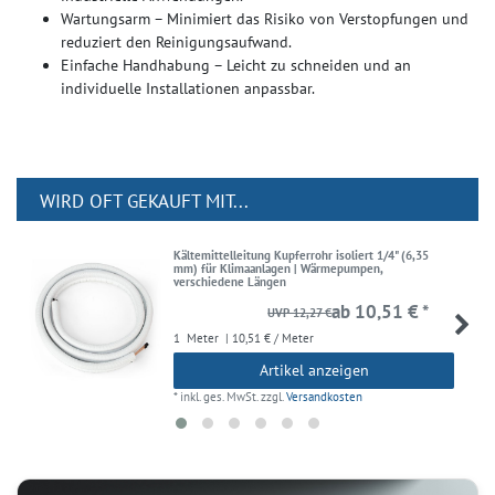
Wartungsarm – Minimiert das Risiko von Verstopfungen und
reduziert den Reinigungsaufwand.
Einfache Handhabung – Leicht zu schneiden und an
individuelle Installationen anpassbar.
WIRD OFT GEKAUFT MIT...
Kältemittelleitung Kupferrohr isoliert 1/4" (6,35
mm) für Klimaanlagen | Wärmepumpen,
verschiedene Längen
ab 10,51 € *
UVP 12,27 €
1
Meter
| 10,51 € / Meter
Artikel anzeigen
*
inkl. ges. MwSt.
zzgl.
Versandkosten