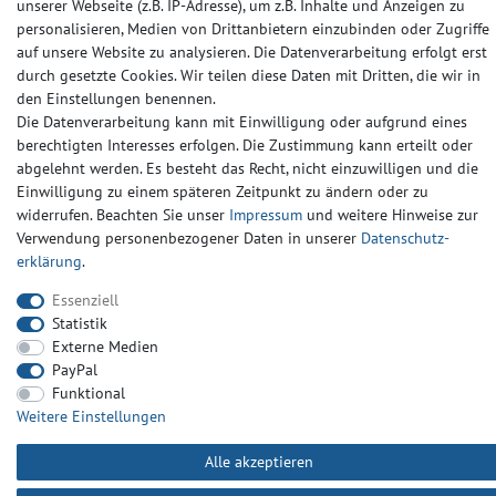
© Copyright 2024-2025 | Alle Rechte vorbehalten.
unserer Webseite (z.B. IP-Adresse), um z.B. Inhalte und Anzeigen zu
personalisieren, Medien von Drittanbietern einzubinden oder Zugriffe
auf unsere Website zu analysieren. Die Datenverarbeitung erfolgt erst
Widerrufs­recht
Widerrufs­formular
Impressum
durch gesetzte Cookies. Wir teilen diese Daten mit Dritten, die wir in
den Einstellungen benennen.
Die Datenverarbeitung kann mit Einwilligung oder aufgrund eines
Daten­schutz­erklärung
AGB
Kontakt
berechtigten Interesses erfolgen. Die Zustimmung kann erteilt oder
abgelehnt werden. Es besteht das Recht, nicht einzuwilligen und die
Einwilligung zu einem späteren Zeitpunkt zu ändern oder zu
widerrufen. Beachten Sie unser
Impressum
und weitere Hinweise zur
Verwendung personenbezogener Daten in unserer
Daten­schutz­
erklärung
.
Essenziell
Statistik
Externe Medien
PayPal
Funktional
Weitere Einstellungen
Alle akzeptieren