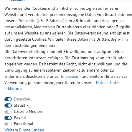
Wir verwenden Cookies und ähnliche Technologien auf unserer
Website und verarbeiten personenbezogene Daten von Besucher:inne
unserer Webseite (z.B. IP-Adresse), um z.B. Inhalte und Anzeigen zu
personalisieren, Medien von Drittanbietern einzubinden oder Zugriffe
auf unsere Website zu analysieren. Die Datenverarbeitung erfolgt erst
durch gesetzte Cookies. Wir teilen diese Daten mit Dritten, die wir in
Impressum
Daten­schutz­erklärung
AGB
den Einstellungen benennen.
Die Datenverarbeitung kann mit Einwilligung oder aufgrund eines
berechtigten Interesses erfolgen. Die Zustimmung kann erteilt oder
Barrierefreiheitserklärung
Widerrufs­recht
Kontakt
abgelehnt werden. Es besteht das Recht, nicht einzuwilligen und die
Einwilligung zu einem späteren Zeitpunkt zu ändern oder zu
© Copyright 2024-2025 | Alle Rechte vorbehalten.
widerrufen. Beachten Sie unser
Impressum
und weitere Hinweise zur
Verwendung personenbezogener Daten in unserer
Daten­schutz­
erklärung
.
Widerrufs­recht
Widerrufs­formular
Impressum
Essenziell
Statistik
Daten­schutz­erklärung
AGB
Kontakt
Externe Medien
PayPal
Funktional
Weitere Einstellungen