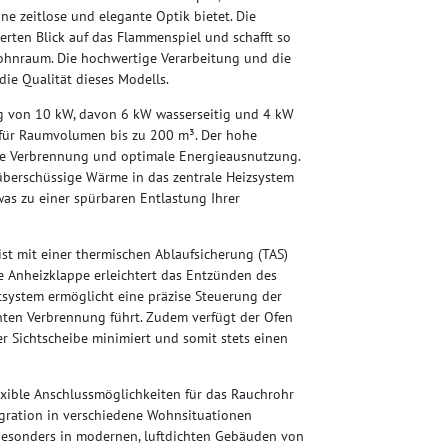
e zeitlose und elegante Optik bietet. Die
rten Blick auf das Flammenspiel und schafft so
hnraum. Die hochwertige Verarbeitung und die
ie Qualität dieses Modells.
 von 10 kW, davon 6 kW wasserseitig und 4 kW
d für Raumvolumen bis zu 200 m³. Der hohe
nte Verbrennung und optimale Energieausnutzung.
berschüssige Wärme in das zentrale Heizsystem
as zu einer spürbaren Entlastung Ihrer
st mit einer thermischen Ablaufsicherung (TAS)
Die Anheizklappe erleichtert das Entzünden des
tsystem ermöglicht eine präzise Steuerung der
enten Verbrennung führt. Zudem verfügt der Ofen
r Sichtscheibe minimiert und somit stets einen
xible Anschlussmöglichkeiten für das Rauchrohr
egration in verschiedene Wohnsituationen
 besonders in modernen, luftdichten Gebäuden von