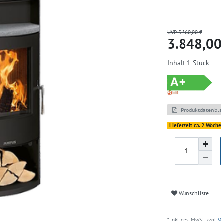
UVP 5.360,00 €
3.848,0
Inhalt
1
Stück
Produktdatenbla
Lieferzeit ca. 2 Woch
Wunschliste
* inkl. ges. MwSt. zzgl.
V