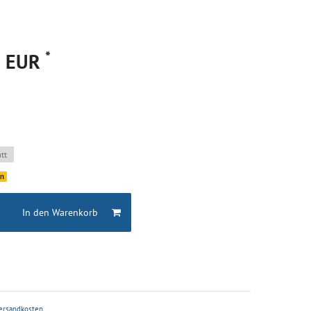
*
0 EUR
tt
en
In den Warenkorb
ersandkosten