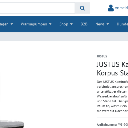
Anmeld
lagen
Wärmepumpen
Shop
B2B
News
Kunde
JUSTUS
JUSTUS Ka
Korpus St
Der JUSTUS Kaminofe
verbindet ansprechen
unterstützt er die z
Wasserkreislauf zufüh
und Stabilität. Die S
Raum ab, was für ein
die Wert auf Nachhalt
Artikelnummer
WS-90