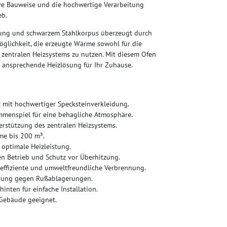
ssive Bauweise und die hochwertige Verarbeitung
eb.
dung und schwarzem Stahlkorpus überzeugt durch
öglichkeit, die erzeugte Wärme sowohl für die
 zentralen Heizsystems zu nutzen. Mit diesem Ofen
ch ansprechende Heizlösung für Ihr Zuhause.
 mit hochwertiger Specksteinverkleidung.
ammenspiel für eine behagliche Atmosphäre.
erstützung des zentralen Heizsystems.
me bis 200 m³.
 optimale Heizleistung.
en Betrieb und Schutz vor Überhitzung.
 effiziente und umweltfreundliche Verbrennung.
ührung gegen Rußablagerungen.
inten für einfache Installation.
 Gebäude geeignet.