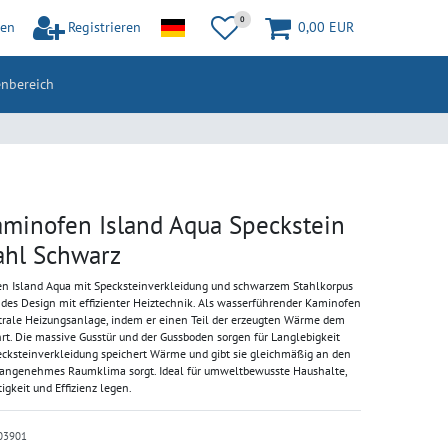
0
en
Registrieren
0,00 EUR
nbereich
minofen Island Aqua Speckstein
ahl Schwarz
n Island Aqua mit Specksteinverkleidung und schwarzem Stahlkorpus
des Design mit effizienter Heiztechnik. Als wasserführender Kaminofen
entrale Heizungsanlage, indem er einen Teil der erzeugten Wärme dem
rt. Die massive Gusstür und der Gussboden sorgen für Langlebigkeit
pecksteinverkleidung speichert Wärme und gibt sie gleichmäßig an den
 angenehmes Raumklima sorgt. Ideal für umweltbewusste Haushalte,
igkeit und Effizienz legen.
03901