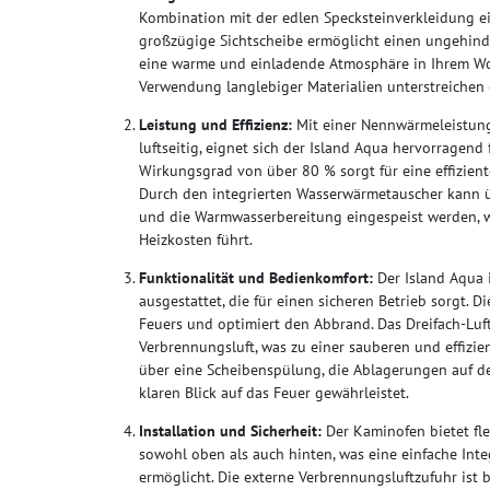
Kombination mit der edlen Specksteinverkleidung ein
großzügige Sichtscheibe ermöglicht einen ungehinde
eine warme und einladende Atmosphäre in Ihrem Wo
Verwendung langlebiger Materialien unterstreichen d
Leistung und Effizienz:
Mit einer Nennwärmeleistung
luftseitig, eignet sich der Island Aqua hervorragen
Wirkungsgrad von über 80 % sorgt für eine effizie
Durch den integrierten Wasserwärmetauscher kann ü
und die Warmwasserbereitung eingespeist werden, w
Heizkosten führt.
Funktionalität und Bedienkomfort:
Der Island Aqua i
ausgestattet, die für einen sicheren Betrieb sorgt. 
Feuers und optimiert den Abbrand. Das Dreifach-Luf
Verbrennungsluft, was zu einer sauberen und effizi
über eine Scheibenspülung, die Ablagerungen auf de
klaren Blick auf das Feuer gewährleistet.
Installation und Sicherheit:
Der Kaminofen bietet fle
sowohl oben als auch hinten, was eine einfache Int
ermöglicht. Die externe Verbrennungsluftzufuhr ist