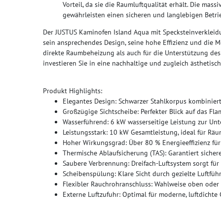
Vorteil, da sie die Raumluftqualität erhält. Die ma
gewährleisten einen sicheren und langlebigen Betri
Der JUSTUS Kaminofen Island Aqua mit Specksteinverklei
sein ansprechendes Design, seine hohe Effizienz und die M
direkte Raumbeheizung als auch für die Unterstützung des
investieren Sie in eine nachhaltige und zugleich ästhetis
Produkt Highlights:
Elegantes Design: Schwarzer Stahlkorpus kombiniert
Großzügige Sichtscheibe: Perfekter Blick auf das Fl
Wasserführend: 6 kW wasserseitige Leistung zur Unt
Leistungsstark: 10 kW Gesamtleistung, ideal für Räu
Hoher Wirkungsgrad: Über 80 % Energieeffizienz für
Thermische Ablaufsicherung (TAS): Garantiert sicher
Saubere Verbrennung: Dreifach-Luftsystem sorgt für
Scheibenspülung: Klare Sicht durch gezielte Luftf
Flexibler Rauchrohranschluss: Wahlweise oben oder h
Externe Luftzufuhr: Optimal für moderne, luftdichte