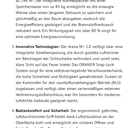
zu 144 m³. Der integrierte Wärmespeicher mit einer
Speichermasse von ca. 85 kg ermöglicht es, die erzeugte
Wärme über einen längeren Zeitraum zu speichern und
gleichmäßig an den Raum abzugeben, wodurch die
Energieeffizienz gesteigert und der Brennstoffverbrauch
reduziert wird. Ein Wirkungsgrad von über 80 % sorgt für
eine optimale Energieausnutzung.
Innovative Technologien:
Der Arena W+ 2.0 verfügt über eine
integrierte Scheibenspülung, die durch gezielte Luftströme
ein Beschlagen der Sichtscheibe verhindert und somit stets
klare Sicht auf das Feuer bietet. Das ORANIER Snap-Lock-
System sorgt für eine selbstverriegelnde Verschlussmechanik,
die hohe Sicherheit und Dichtigkeit gewährleistet. Zudem ist
der Kaminofen für den raumluftunabhängigen Betrieb (RLU)
zugelassen und verfügt über einen serienmäßigen externen
Verbrennungsluftanschluss, was ihn besonders für moderne,
luftdichte Gebäude geeignet macht.
Bedienkomfort und Sicherheit:
Der ergonomisch geformte,
luftdurchströmte Griff bleibt dank Luftzirkulation an der
Oberfläche kühl und ermöglicht ein sicheres Öffnen und