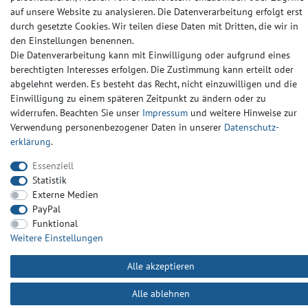
Barrierefreiheitserklärung
Widerrufs­recht
Kontakt
auf unsere Website zu analysieren. Die Datenverarbeitung erfolgt erst
durch gesetzte Cookies. Wir teilen diese Daten mit Dritten, die wir in
den Einstellungen benennen.
© Copyright 2024-2025 | Alle Rechte vorbehalten.
Die Datenverarbeitung kann mit Einwilligung oder aufgrund eines
berechtigten Interesses erfolgen. Die Zustimmung kann erteilt oder
abgelehnt werden. Es besteht das Recht, nicht einzuwilligen und die
Widerrufs­recht
Widerrufs­formular
Impressum
Einwilligung zu einem späteren Zeitpunkt zu ändern oder zu
widerrufen. Beachten Sie unser
Impressum
und weitere Hinweise zur
Verwendung personenbezogener Daten in unserer
Daten­schutz­
Daten­schutz­erklärung
AGB
Kontakt
erklärung
.
Essenziell
Statistik
Externe Medien
PayPal
Funktional
Weitere Einstellungen
Alle akzeptieren
Alle ablehnen