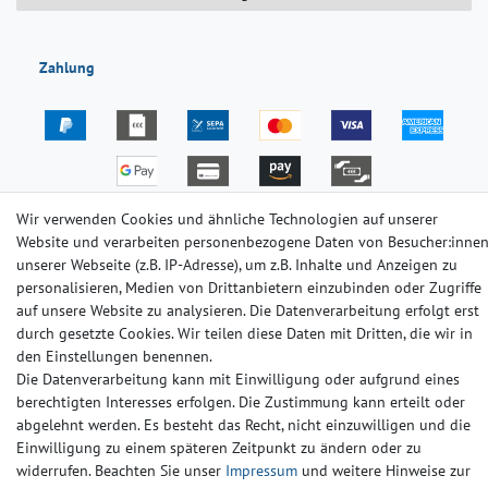
Zahlung
Wir verwenden Cookies und ähnliche Technologien auf unserer
Website und verarbeiten personenbezogene Daten von Besucher:inne
Versand
unserer Webseite (z.B. IP-Adresse), um z.B. Inhalte und Anzeigen zu
personalisieren, Medien von Drittanbietern einzubinden oder Zugriffe
auf unsere Website zu analysieren. Die Datenverarbeitung erfolgt erst
durch gesetzte Cookies. Wir teilen diese Daten mit Dritten, die wir in
den Einstellungen benennen.
Die Datenverarbeitung kann mit Einwilligung oder aufgrund eines
Impressum
Daten­schutz­erklärung
AGB
berechtigten Interesses erfolgen. Die Zustimmung kann erteilt oder
abgelehnt werden. Es besteht das Recht, nicht einzuwilligen und die
Einwilligung zu einem späteren Zeitpunkt zu ändern oder zu
Barrierefreiheitserklärung
Widerrufs­recht
Kontakt
widerrufen. Beachten Sie unser
Impressum
und weitere Hinweise zur