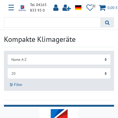
Tel. 04163
☰
0
0,00 
833 93 0
Kompakte Klimageräte
Filter