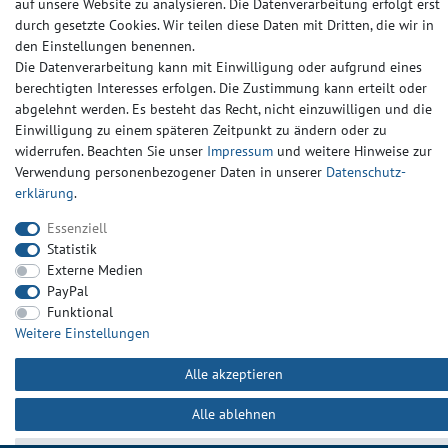
auf unsere Website zu analysieren. Die Datenverarbeitung erfolgt erst
Widerrufs­recht
Widerrufs­formular
Impressum
durch gesetzte Cookies. Wir teilen diese Daten mit Dritten, die wir in
den Einstellungen benennen.
Die Datenverarbeitung kann mit Einwilligung oder aufgrund eines
Daten­schutz­erklärung
AGB
Kontakt
berechtigten Interesses erfolgen. Die Zustimmung kann erteilt oder
abgelehnt werden. Es besteht das Recht, nicht einzuwilligen und die
Einwilligung zu einem späteren Zeitpunkt zu ändern oder zu
widerrufen. Beachten Sie unser
Impressum
und weitere Hinweise zur
Verwendung personenbezogener Daten in unserer
Daten­schutz­
erklärung
.
Essenziell
Statistik
Externe Medien
PayPal
Funktional
Weitere Einstellungen
Alle akzeptieren
Alle ablehnen