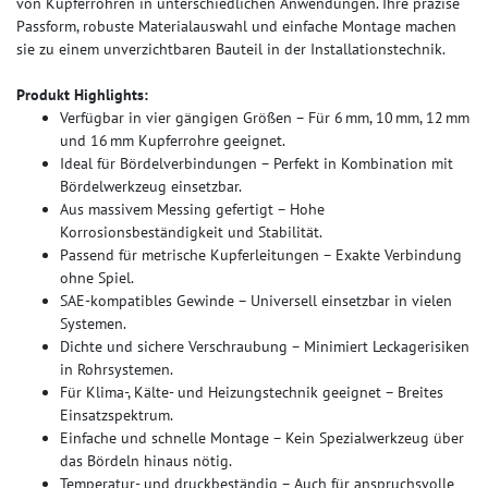
von Kupferrohren in unterschiedlichen Anwendungen. Ihre präzise
Passform, robuste Materialauswahl und einfache Montage machen
sie zu einem unverzichtbaren Bauteil in der Installationstechnik.
Produkt Highlights:
Verfügbar in vier gängigen Größen – Für 6 mm, 10 mm, 12 mm
und 16 mm Kupferrohre geeignet.
Ideal für Bördelverbindungen – Perfekt in Kombination mit
Bördelwerkzeug einsetzbar.
Aus massivem Messing gefertigt – Hohe
Korrosionsbeständigkeit und Stabilität.
Passend für metrische Kupferleitungen – Exakte Verbindung
ohne Spiel.
SAE-kompatibles Gewinde – Universell einsetzbar in vielen
Systemen.
Dichte und sichere Verschraubung – Minimiert Leckagerisiken
in Rohrsystemen.
Für Klima-, Kälte- und Heizungstechnik geeignet – Breites
Einsatzspektrum.
Einfache und schnelle Montage – Kein Spezialwerkzeug über
das Bördeln hinaus nötig.
Temperatur- und druckbeständig – Auch für anspruchsvolle