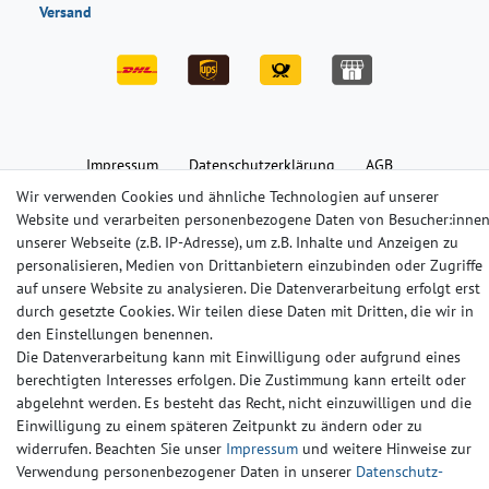
Versand
Impressum
Daten­schutz­erklärung
AGB
Wir verwenden Cookies und ähnliche Technologien auf unserer
Website und verarbeiten personenbezogene Daten von Besucher:inne
Barrierefreiheitserklärung
Widerrufs­recht
Kontakt
unserer Webseite (z.B. IP-Adresse), um z.B. Inhalte und Anzeigen zu
personalisieren, Medien von Drittanbietern einzubinden oder Zugriffe
auf unsere Website zu analysieren. Die Datenverarbeitung erfolgt erst
© Copyright 2024-2025 | Alle Rechte vorbehalten.
durch gesetzte Cookies. Wir teilen diese Daten mit Dritten, die wir in
den Einstellungen benennen.
Widerrufs­recht
Widerrufs­formular
Impressum
Die Datenverarbeitung kann mit Einwilligung oder aufgrund eines
berechtigten Interesses erfolgen. Die Zustimmung kann erteilt oder
abgelehnt werden. Es besteht das Recht, nicht einzuwilligen und die
Daten­schutz­erklärung
AGB
Kontakt
Einwilligung zu einem späteren Zeitpunkt zu ändern oder zu
widerrufen. Beachten Sie unser
Impressum
und weitere Hinweise zur
Verwendung personenbezogener Daten in unserer
Daten­schutz­