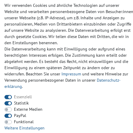
Wir verwenden Cookies und ähnliche Technologien auf unserer
Barrierefreiheitserklärung
Widerrufs­recht
Kontakt
Website und verarbeiten personenbezogene Daten von Besucher:inne
unserer Webseite (z.B. IP-Adresse), um z.B. Inhalte und Anzeigen zu
© Copyright 2024-2025 | Alle Rechte vorbehalten.
personalisieren, Medien von Drittanbietern einzubinden oder Zugriffe
auf unsere Website zu analysieren. Die Datenverarbeitung erfolgt erst
durch gesetzte Cookies. Wir teilen diese Daten mit Dritten, die wir in
Widerrufs­recht
Widerrufs­formular
Impressum
den Einstellungen benennen.
Die Datenverarbeitung kann mit Einwilligung oder aufgrund eines
berechtigten Interesses erfolgen. Die Zustimmung kann erteilt oder
Daten­schutz­erklärung
AGB
Kontakt
abgelehnt werden. Es besteht das Recht, nicht einzuwilligen und die
Einwilligung zu einem späteren Zeitpunkt zu ändern oder zu
widerrufen. Beachten Sie unser
Impressum
und weitere Hinweise zur
Verwendung personenbezogener Daten in unserer
Daten­schutz­
erklärung
.
Essenziell
Statistik
Externe Medien
PayPal
Funktional
Weitere Einstellungen