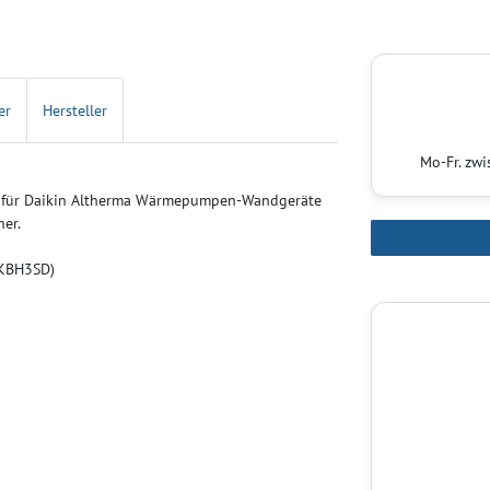
er
Hersteller
Mo-Fr. zw
ng für Daikin Altherma Wärmepumpen-Wandgeräte
er.
EKBH3SD)