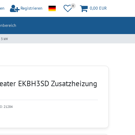
0
en
Registrieren
0,00 EUR
nbereich
- 3 kW
heater EKBH3SD Zusatzheizung
ID:
21284