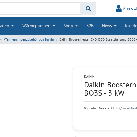
Anmeld
lagen
Wärmepumpen
Shop
B2B
News
Kunde
Wärmepumpenzubehör von Daikin
Daikin Boosterheater EKBH3SD Zusatzheizung BO3S 
DAIKIN
Daikin Booster
BO3S - 3 kW
Variante:
DAIK-EKBH3SD
/ Varianten