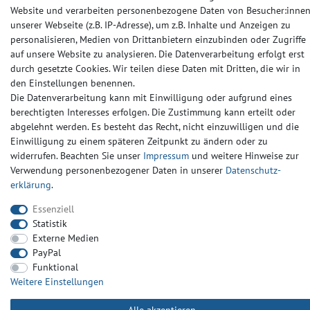
Website und verarbeiten personenbezogene Daten von Besucher:inne
unserer Webseite (z.B. IP-Adresse), um z.B. Inhalte und Anzeigen zu
Barrierefreiheitserklärung
Widerrufs­recht
Kontakt
personalisieren, Medien von Drittanbietern einzubinden oder Zugriffe
auf unsere Website zu analysieren. Die Datenverarbeitung erfolgt erst
durch gesetzte Cookies. Wir teilen diese Daten mit Dritten, die wir in
© Copyright 2024-2025 | Alle Rechte vorbehalten.
den Einstellungen benennen.
Die Datenverarbeitung kann mit Einwilligung oder aufgrund eines
berechtigten Interesses erfolgen. Die Zustimmung kann erteilt oder
Widerrufs­recht
Widerrufs­formular
Impressum
abgelehnt werden. Es besteht das Recht, nicht einzuwilligen und die
Einwilligung zu einem späteren Zeitpunkt zu ändern oder zu
widerrufen. Beachten Sie unser
Impressum
und weitere Hinweise zur
Daten­schutz­erklärung
AGB
Kontakt
Verwendung personenbezogener Daten in unserer
Daten­schutz­
erklärung
.
Essenziell
Statistik
Externe Medien
PayPal
Funktional
Weitere Einstellungen