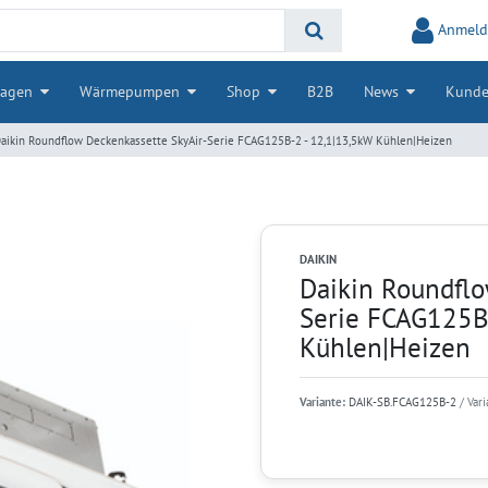
Anmeld
lagen
Wärmepumpen
Shop
B2B
News
Kunde
aikin Roundflow Deckenkassette SkyAir-Serie FCAG125B-2 - 12,1|13,5kW Kühlen|Heizen
DAIKIN
Daikin Roundflo
Serie FCAG125B
Kühlen|Heizen
Variante:
DAIK-SB.FCAG125B-2
/ Var