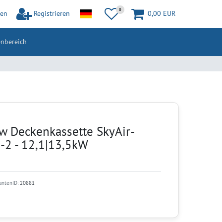
0
en
Registrieren
0,00 EUR
nbereich
w Deckenkassette SkyAir-
-2 - 12,1|13,5kW
iantenID:
20881