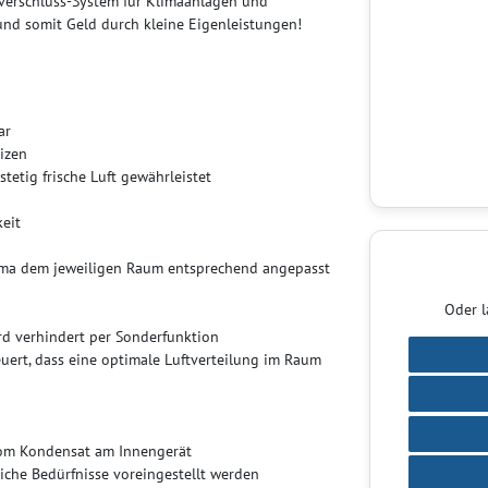
lverschluss-System für Klimaanlagen und
nd somit Geld durch kleine Eigenleistungen!
ar
izen
stetig frische Luft gewährleistet
eit
lima dem jeweiligen Raum entsprechend angepasst
Oder l
rd verhindert per Sonderfunktion
uert, dass eine optimale Luftverteilung im Raum
vom Kondensat am Innengerät
iche Bedürfnisse voreingestellt werden