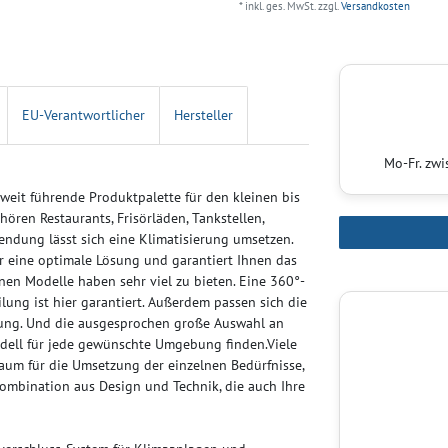
* inkl. ges. MwSt. zzgl.
Versandkosten
EU-Verantwortlicher
Hersteller
Mo-Fr. zw
nweit führende Produktpalette für den kleinen bis
ren Restaurants, Frisörläden, Tankstellen,
ndung lässt sich eine Klimatisierung umsetzen.
r eine optimale Lösung und garantiert Ihnen das
önen Modelle haben sehr viel zu bieten. Eine 360°-
ilung ist hier garantiert. Außerdem passen sich die
rung. Und die ausgesprochen große Auswahl an
odell für jede gewünschte Umgebung finden.Viele
aum für die Umsetzung der einzelnen Bedürfnisse,
 Kombination aus Design und Technik, die auch Ihre