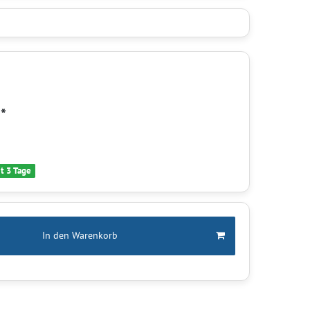
*
R
it 3 Tage
In den Warenkorb