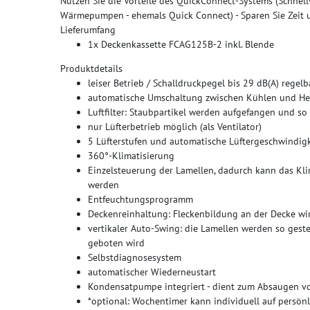
Nutzen Sie die Vorteile des QuickConnect-Systems (Schnel
Wärmepumpen - ehemals Quick Connect) - Sparen Sie Zeit u
Lieferumfang
1x Deckenkassette FCAG125B-2 inkl. Blende
Produktdetails
leiser Betrieb / Schalldruckpegel bis 29 dB(A) regelb
automatische Umschaltung zwischen Kühlen und He
Luftfilter: Staubpartikel werden aufgefangen und so 
nur Lüfterbetrieb möglich (als Ventilator)
5 Lüfterstufen und automatische Lüftergeschwindigk
360°-Klimatisierung
Einzelsteuerung der Lamellen, dadurch kann das K
werden
Entfeuchtungsprogramm
Deckenreinhaltung: Fleckenbildung an der Decke wi
vertikaler Auto-Swing: die Lamellen werden so geste
geboten wird
Selbstdiagnosesystem
automatischer Wiederneustart
Kondensatpumpe integriert - dient zum Absaugen 
*optional: Wochentimer kann individuell auf persönl