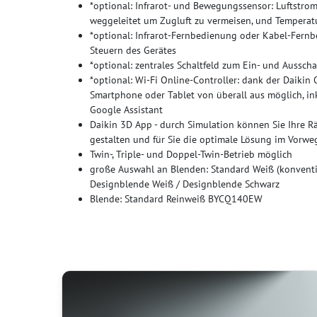
*optional: Infrarot- und Bewegungssensor: Luftst
weggeleitet um Zugluft zu vermeisen, und Temperat
*optional: Infrarot-Fernbedienung oder Kabel-Fern
Steuern des Gerätes
*optional: zentrales Schaltfeld zum Ein- und Aussch
*optional: Wi-Fi Online-Controller: dank der Daikin
Smartphone oder Tablet von überall aus möglich, in
Google Assistant
Daikin 3D App - durch Simulation können Sie Ihre R
gestalten und für Sie die optimale Lösung im Vorwe
Twin-, Triple- und Doppel-Twin-Betrieb möglich
große Auswahl an Blenden: Standard Weiß (konventio
Designblende Weiß / Designblende Schwarz
Blende: Standard Reinweiß BYCQ140EW