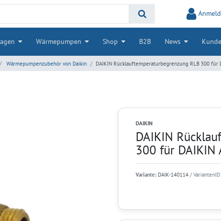
Anmeld
lagen
Wärmepumpen
Shop
B2B
News
Kunde
Wärmepumpenzubehör von Daikin
DAIKIN Rücklauftemperaturbegrenzung RLB 300 für 
DAIKIN
DAIKIN Rücklau
300 für DAIKIN
Variante:
DAIK-140114
/ VariantenID