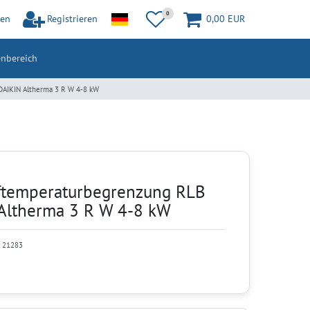
0
en
Registrieren
0,00 EUR
nbereich
DAIKIN Altherma 3 R W 4-8 kW
ftemperaturbegrenzung RLB
 Altherma 3 R W 4-8 kW
:
21283