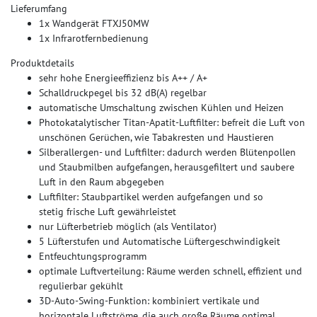
Lieferumfang
1x Wandgerät FTXJ50MW
1x Infrarotfernbedienung
Produktdetails
sehr hohe Energieeffizienz bis A++ / A+
Schalldruckpegel bis 32 dB(A) regelbar
automatische Umschaltung zwischen Kühlen und Heizen
Photokatalytischer Titan-Apatit-Luftfilter: befreit die Luft von
unschönen Gerüchen, wie Tabakresten und Haustieren
Silberallergen- und Luftfilter: dadurch werden Blütenpollen
und Staubmilben aufgefangen, herausgefiltert und saubere
Luft in den Raum abgegeben
Luftfilter: Staubpartikel werden aufgefangen und so
stetig frische Luft gewährleistet
nur Lüfterbetrieb möglich (als Ventilator)
5 Lüfterstufen und Automatische Lüftergeschwindigkeit
Entfeuchtungsprogramm
optimale Luftverteilung: Räume werden schnell, effizient und
regulierbar gekühlt
3D-Auto-Swing-Funktion: kombiniert vertikale und
horizontale Luftströme, die auch große Räume optimal