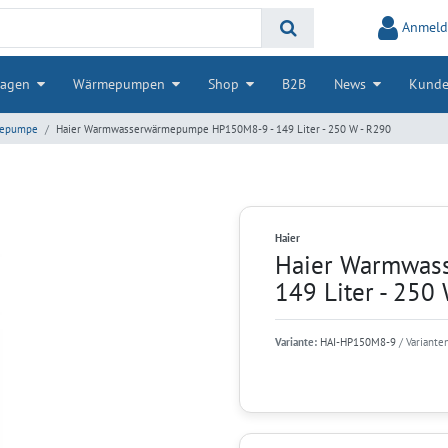
Anmeld
lagen
Wärmepumpen
Shop
B2B
News
Kunde
mepumpe
Haier Warmwasserwärmepumpe HP150M8-9 - 149 Liter - 250 W - R290
Haier
Haier Warmwas
149 Liter - 250
Variante:
HAI-HP150M8-9
/ Variante