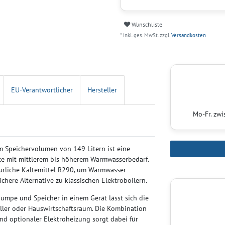
Wunschliste
* inkl. ges. MwSt. zzgl.
Versandkosten
EU-Verantwortlicher
Hersteller
Mo-Fr. zw
Speichervolumen von 149 Litern ist eine
lte mit mittlerem bis höherem Warmwasserbedarf.
rliche Kältemittel R290, um Warmwasser
chere Alternative zu klassischen Elektroboilern.
umpe und Speicher in einem Gerät lässt sich die
eller oder Hauswirtschaftsraum. Die Kombination
d optionaler Elektroheizung sorgt dabei für