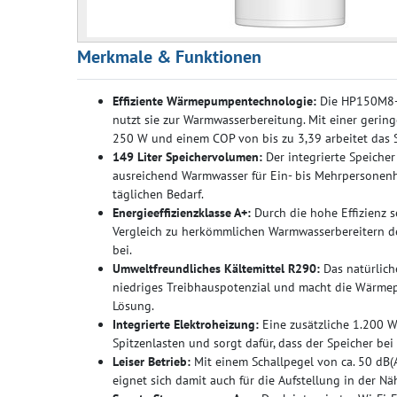
Merkmale & Funktionen
Effiziente Wärmepumpentechnologie:
Die HP150M8-
nutzt sie zur Warmwasserbereitung. Mit einer ger
250 W und einem COP von bis zu 3,39 arbeitet das 
149 Liter Speichervolumen:
Der integrierte Speiche
ausreichend Warmwasser für Ein- bis Mehrpersonenh
täglichen Bedarf.
Energieeffizienzklasse A+:
Durch die hohe Effizienz
Vergleich zu herkömmlichen Warmwasserbereitern de
bei.
Umweltfreundliches Kältemittel R290:
Das natürlich
niedriges Treibhauspotenzial und macht die Wärme
Lösung.
Integrierte Elektroheizung:
Eine zusätzliche 1.200 
Spitzenlasten und sorgt dafür, dass der Speicher be
Leiser Betrieb:
Mit einem Schallpegel von ca. 50 dB
eignet sich damit auch für die Aufstellung in der 