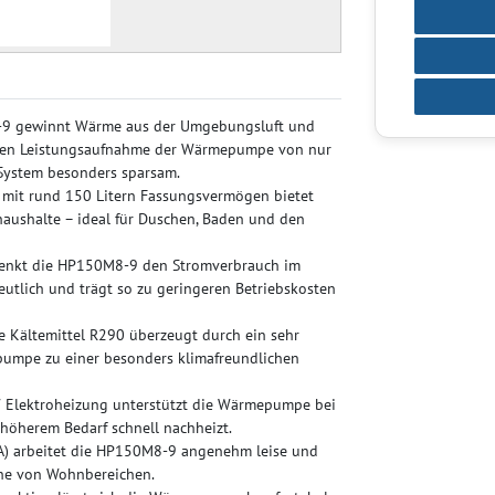
9 gewinnt Wärme aus der Umgebungsluft und
ingen Leistungsaufnahme der Wärmepumpe von nur
System besonders sparsam.
r mit rund 150 Litern Fassungsvermögen bietet
aushalte – ideal für Duschen, Baden und den
 senkt die HP150M8-9 den Stromverbrauch im
utlich und trägt so zu geringeren Betriebskosten
e Kältemittel R290 überzeugt durch ein sehr
pumpe zu einer besonders klimafreundlichen
W Elektroheizung unterstützt die Wärmepumpe bei
i höherem Bedarf schnell nachheizt.
(A) arbeitet die HP150M8-9 angenehm leise und
Nähe von Wohnbereichen.