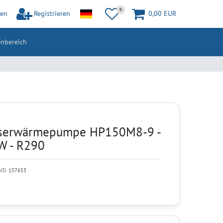
0
en
Registrieren
0,00 EUR
nbereich
serwärmepumpe HP150M8-9 -
 W - R290
nID:
157653