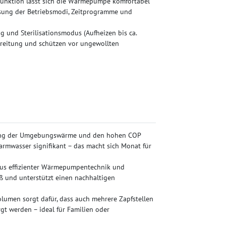
Funktion lässt sich die Wärmepumpe komfortabel
sung der Betriebsmodi, Zeitprogramme und
 und Sterilisationsmodus (Aufheizen bis ca.
ereitung und schützen vor ungewollten
ng der Umgebungswärme und den hohen COP
rmwasser signifikant – das macht sich Monat für
us effizienter Wärmepumpentechnik und
ß und unterstützt einen nachhaltigen
lumen sorgt dafür, dass auch mehrere Zapfstellen
t werden – ideal für Familien oder