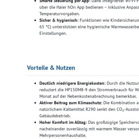
Smarte Steuerung per App:
Dank integrierter Wi-Fi-
über die Haier hOn App bedienen – inklusive Anpas
Temperaturvorgaben.
Sicher & hygienisch:
Funktionen wie Kindersicherung
65 °C) unterstützen eine hygienische Warmwasserb
Einstellungen.
Vorteile & Nutzen
Deutlich niedrigere Energiekosten:
Durch die Nutzu
reduziert die HP150M8-9 den Stromverbrauch für Wa
Monat auf der Nebenkostenabrechnung bemerkbar.
Aktiver Beitrag zum Klimaschutz:
Die Kombination a
natürlichem Kältemittel R290 senkt den CO₂-Aussto
Gebäudebetrieb.
Hoher Komfort im Alltag:
Das großzügige Speichervo
nacheinander zuverlässig mit warmem Wasser versorg
Mehrpersonenhaushalte.