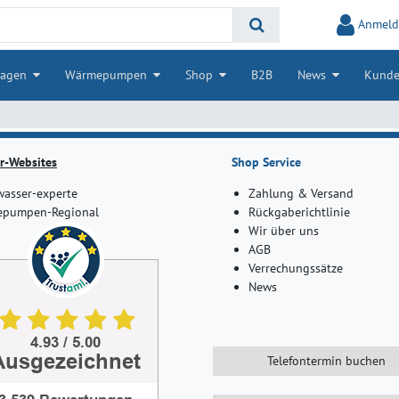
Anmeld
lagen
Wärmepumpen
Shop
B2B
News
Kunde
r-Websites
Shop Service
asser-experte
Zahlung & Versand
pumpen-Regional
Rückgaberichtlinie
Wir über uns
AGB
Verrechungssätze
News
Telefontermin buchen