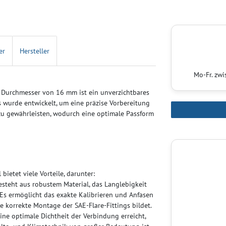
er
Hersteller
Mo-Fr. zw
 Durchmesser von 16 mm ist ein unverzichtbares
Es wurde entwickelt, um eine präzise Vorbereitung
zu gewährleisten, wodurch eine optimale Passform
ietet viele Vorteile, darunter:
steht aus robustem Material, das Langlebigkeit
. Es ermöglicht das exakte Kalibrieren und Anfasen
 korrekte Montage der SAE-Flare-Fittings bildet.
ne optimale Dichtheit der Verbindung erreicht,