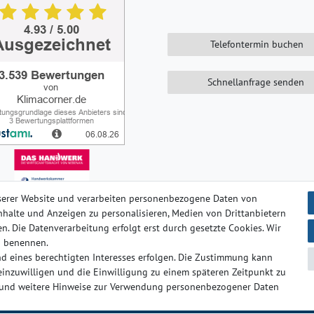
Telefontermin buchen
Schnellanfrage senden
serer Website und verarbeiten personenbezogene Daten von
 Inhalte und Anzeigen zu personalisieren, Medien von Drittanbietern
n. Die Datenverarbeitung erfolgt erst durch gesetzte Cookies. Wir
ten­schutz­erklärung
AGB
Barrierefreiheitserklärung
Widerrufs­
en benennen.
d eines berechtigten Interesses erfolgen. Die Zustimmung kann
© Copyright 2024-2025 | Alle Rechte vorbehalten.
 einzuwilligen und die Einwilligung zu einem späteren Zeitpunkt zu
und weitere Hinweise zur Verwendung personenbezogener Daten
t
Widerrufs­formular
Impressum
Daten­schutz­erklärung
AG