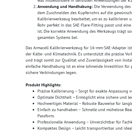
was insbesondere in sensiblen Anwendungen der Käl
Anwendung und Handhabung:
Die Verwendung des Ka
dem Zuschneiden des Kupferrohrs auf die gewünsch
Kalibrierwerkzeug bearbeitet, um es zu kalibrieren un
Rohr perfekt in das SAE-Flare-Fitting passt und ei
ist. Die korrekte Anwendung des Werkzeugs trägt som
gesamten Systems bei.
Das Armacell Kalibrierwerkzeug für 16-mm-SAE-Adapter ist
der Kälte- und Klimatechnik. Es unterstützt die präzise Vo
und trägt somit zur Qualität und Zuverlässigkeit von Inst
einfache Handhabung ist es eine lohnende Investition für 
sichere Verbindungen legen.
Produkt Highlights:
Präzise Kalibrierung – Sorgt für exakte Anpassung 
Optimale Dichtheit – Ermöglicht eine sichere und l
Hochwertiges Material – Robuste Bauweise für langl
Einfach zu handhaben – Schnelle und mühelose Bear
Passform.
Professionelle Anwendung – Unverzichtbar für Fachkr
Kompaktes Design – Leicht transportierbar und ideal