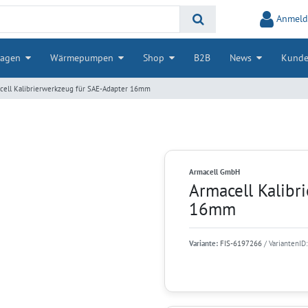
Anmeld
lagen
Wärmepumpen
Shop
B2B
News
Kunde
cell Kalibrierwerkzeug für SAE-Adapter 16mm
Armacell GmbH
Armacell Kalibr
16mm
Variante:
FIS-6197266
/ VariantenID