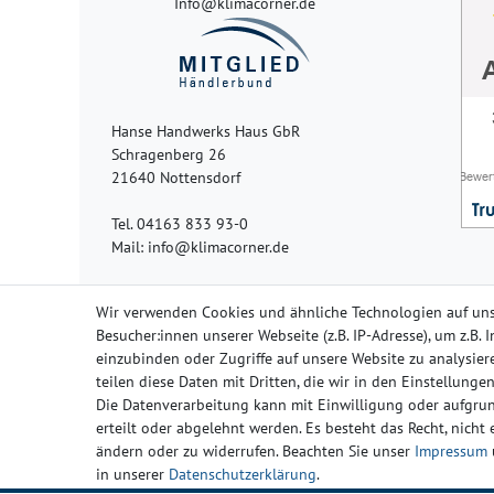
Info@klimacorner.de
Hanse Handwerks Haus GbR
Schragenberg 26
21640 Nottensdorf
Tel. 04163 833 93-0
Mail: info@klimacorner.de
Wir verwenden Cookies und ähnliche Technologien auf un
Besucher:innen unserer Webseite (z.B. IP-Adresse), um z.B.
einzubinden oder Zugriffe auf unsere Website zu analysiere
Impressum
Da
teilen diese Daten mit Dritten, die wir in den Einstellung
Die Datenverarbeitung kann mit Einwilligung oder aufgrun
erteilt oder abgelehnt werden. Es besteht das Recht, nicht
ändern oder zu widerrufen. Beachten Sie unser
Impressum
in unserer
Daten­schutz­erklärung
.
Widerrufs­rech