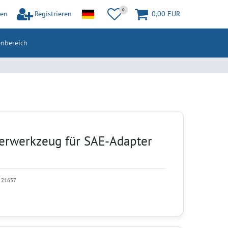
0
en
Registrieren
0,00 EUR
nbereich
ierwerkzeug für SAE-Adapter
:
21657