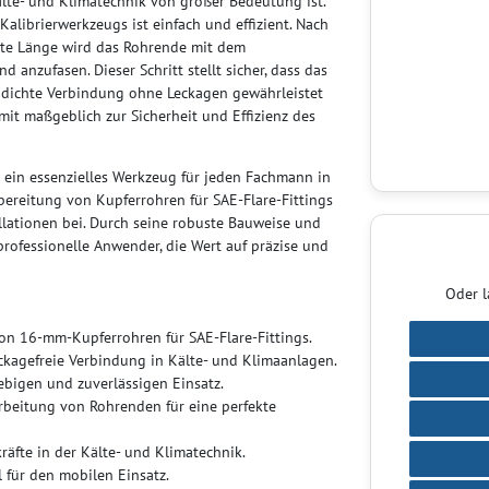
te- und Klimatechnik von großer Bedeutung ist.
librierwerkzeugs ist einfach und effizient. Nach
te Länge wird das Rohrende mit dem
d anzufasen. Dieser Schritt stellt sicher, dass das
ne dichte Verbindung ohne Leckagen gewährleistet
it maßgeblich zur Sicherheit und Effizienz des
 ein essenzielles Werkzeug für jeden Fachmann in
rbereitung von Kupferrohren für SAE-Flare-Fittings
allationen bei. Durch seine robuste Bauweise und
professionelle Anwender, die Wert auf präzise und
Oder l
von 16-mm-Kupferrohren für SAE-Flare-Fittings.
eckagefreie Verbindung in Kälte- und Klimaanlagen.
ebigen und zuverlässigen Einsatz.
beitung von Rohrenden für eine perfekte
äfte in der Kälte- und Klimatechnik.
 für den mobilen Einsatz.