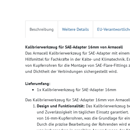
Beschreibung
Weitere Details
EU-Verantwortlich
Kalibrierwerkzeug für SAE-Adapter 16mm von Armacell
Das Armacell Kalibrierwerkzeug für SAE-Adapter mit einem
Hilfsmittel für Fachkräfte in der Kälte- und Klimatechnik. 
von Kupferrohren für die Montage von SAE-Flare-Fittings 
und Dichtheit der Verbindungen sichergestellt wird.
Lieferumfang:
1x Kalibrierwerkzeug für SAE-Adapter 16mm
Das Kalibrierwerkzeug für SAE-Adapter 16mm von Armacell b
Design und Funktionalität:
Das Kalibrierwerkzeug be
und Zuverlässigkeit im täglichen Einsatz garantiert
von 16-mm-Kupferrohren, was die Grundlage für eine
Durch die präzise Bearbeitung der Rohrenden wird ei