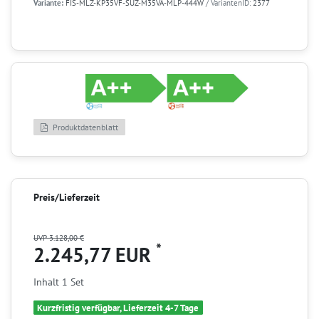
Variante:
FIS-MLZ-KP35VF-SUZ-M35VA-MLP-444W
/ VariantenID:
2377
Produktdatenblatt
Preis/Lieferzeit
UVP 3.128,00 €
*
2.245,77 EUR
Inhalt
1
Set
Kurzfristig verfügbar, Lieferzeit 4-7 Tage