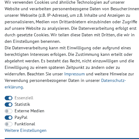
Wir verwenden Cookies und ähnliche Technologien auf unserer
© Copyright 2024-2025 | Alle Rechte vorbehalten.
Website und verarbeiten personenbezogene Daten von Besucher:inne
unserer Webseite (z.B. IP-Adresse), um z.B. Inhalte und Anzeigen zu
Widerrufs­recht
Widerrufs­formular
Impressum
personalisieren, Medien von Drittanbietern einzubinden oder Zugriffe
auf unsere Website zu analysieren. Die Datenverarbeitung erfolgt erst
durch gesetzte Cookies. Wir teilen diese Daten mit Dritten, die wir in
Daten­schutz­erklärung
AGB
Kontakt
den Einstellungen benennen.
Die Datenverarbeitung kann mit Einwilligung oder aufgrund eines
berechtigten Interesses erfolgen. Die Zustimmung kann erteilt oder
abgelehnt werden. Es besteht das Recht, nicht einzuwilligen und die
Einwilligung zu einem späteren Zeitpunkt zu ändern oder zu
widerrufen. Beachten Sie unser
Impressum
und weitere Hinweise zur
Verwendung personenbezogener Daten in unserer
Daten­schutz­
erklärung
.
Essenziell
Statistik
Externe Medien
PayPal
Funktional
Weitere Einstellungen