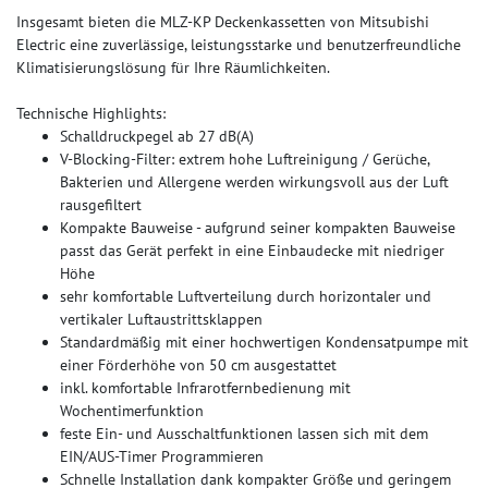
Insgesamt bieten die MLZ-KP Deckenkassetten von Mitsubishi
Electric eine zuverlässige, leistungsstarke und benutzerfreundliche
Klimatisierungslösung für Ihre Räumlichkeiten.
Technische Highlights:
Schalldruckpegel ab 27 dB(A)
V-Blocking-Filter: extrem hohe Luftreinigung / Gerüche,
Bakterien und Allergene werden wirkungsvoll aus der Luft
rausgefiltert
Kompakte Bauweise - aufgrund seiner kompakten Bauweise
passt das Gerät perfekt in eine Einbaudecke mit niedriger
Höhe
sehr komfortable Luftverteilung durch horizontaler und
vertikaler Luftaustrittsklappen
Standardmäßig mit einer hochwertigen Kondensatpumpe mit
einer Förderhöhe von 50 cm ausgestattet
inkl. komfortable Infrarotfernbedienung mit
Wochentimerfunktion
feste Ein- und Ausschaltfunktionen lassen sich mit dem
EIN/AUS-Timer Programmieren
Schnelle Installation dank kompakter Größe und geringem