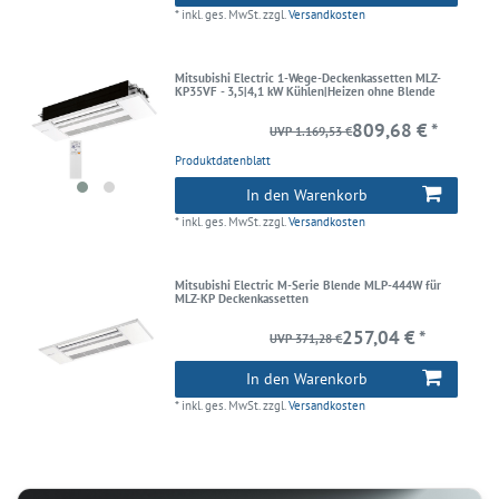
*
inkl. ges. MwSt.
zzgl.
Versandkosten
Mitsubishi Electric 1-Wege-Deckenkassetten MLZ-
KP35VF - 3,5|4,1 kW Kühlen|Heizen ohne Blende
809,68 € *
UVP 1.169,53 €
Produktdatenblatt
In den Warenkorb
*
inkl. ges. MwSt.
zzgl.
Versandkosten
Mitsubishi Electric M-Serie Blende MLP-444W für
MLZ-KP Deckenkassetten
257,04 € *
UVP 371,28 €
In den Warenkorb
*
inkl. ges. MwSt.
zzgl.
Versandkosten