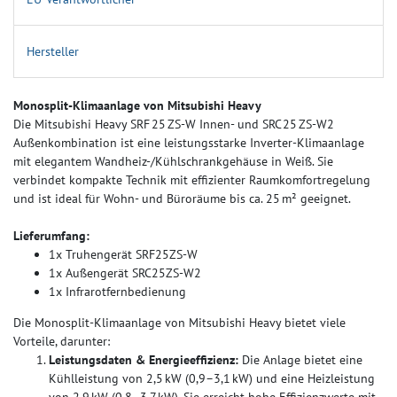
Hersteller
Monosplit-Klimaanlage von Mitsubishi Heavy
Die Mitsubishi Heavy SRF 25 ZS‑W Innen- und SRC 25 ZS‑W2
Außenkombination ist eine leistungsstarke Inverter-Klimaanlage
mit elegantem Wandheiz-/Kühlschrankgehäuse in Weiß. Sie
verbindet kompakte Technik mit effizienter Raumkomfortregelung
und ist ideal für Wohn- und Büroräume bis ca. 25 m² geeignet.
Lieferumfang:
1x Truhengerät SRF25ZS-W
1x Außengerät SRC25ZS-W2
1x Infrarotfernbedienung
Die Monosplit-Klimaanlage von Mitsubishi Heavy bietet viele
Vorteile, darunter:
Leistungsdaten & Energieeffizienz:
Die Anlage bietet eine
Kühlleistung von 2,5 kW (0,9–3,1 kW) und eine Heizleistung
von 2,9 kW (0,8–3,7 kW). Sie erreicht hohe Effizienzwerte mit