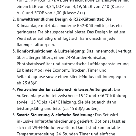
einem EER von 4,24, COP von 4,39, SEER von 7,40 (Klasse
A++) und SCOP von 4,00 (Klasse A++).
Umweltfreundliches Design & R32-Kältemittel:
Die
Klimaanlage nutzt das moderne R32-Kältemittel, das ein
geringeres Treibhauspotenzial bietet. Das Design in edlem
Weiß ist unauffällig und fügt sich harmonisch in jede
Raumgestaltung ein.
Komfortfunktionen & Luftreinigung:
Das Innenmodul verfügt
über allergenfilters, einen 24-Stunden-Ionisator,
Photokatalysefilter und automatische Luftklappensteuerung.
Es bietet Modi wie Economy, Trocken, Timer und
Selbstdiagnose sowie einen Silent-Modus mit Innenpegeln
ab 25 dB(A).
Weitreichender Einsatzbereich & leises Außengerät:
Die
Außenanlage arbeitet zwischen –15 °C und +46 °C Kühlung
sowie –15 °C bis +24 °C Heizung. Sie bleibt auch dann
leistungsfähig und leise (ca. 45 dB(A) außen).
Smarte Steuerung & einfache Bedienung:
Das Set wird
inklusive Infrarotfernbedienung geliefert. Optional lässt es
sich mit Wi‑Fi-Modul erweitern. Damit sind komfortable
Temperaturregelung, 24-Stunden-Timer und einfache