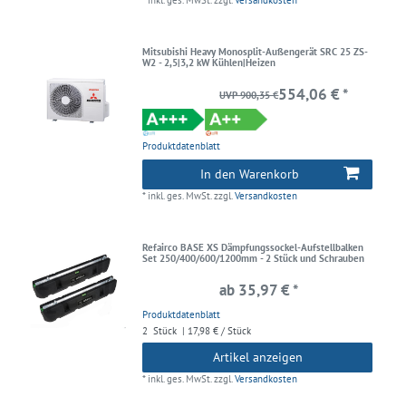
Mitsubishi Heavy Monosplit-Außengerät SRC 25 ZS-
W2 - 2,5|3,2 kW Kühlen|Heizen
554,06 € *
UVP 900,35 €
Produktdatenblatt
In den Warenkorb
*
inkl. ges. MwSt.
zzgl.
Versandkosten
Refairco BASE XS Dämpfungssockel-Aufstellbalken
Set 250/400/600/1200mm - 2 Stück und Schrauben
ab 35,97 € *
Produktdatenblatt
2
Stück
| 17,98 € / Stück
Artikel anzeigen
*
inkl. ges. MwSt.
zzgl.
Versandkosten