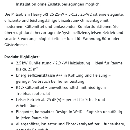
Installation ohne Zusatzüberlegungen möglich.
Die Mitsubishi Heavy SRF 25 ZS‑W + SRC 25 ZS‑W2 ist eine elegante,
effiziente und leistungsfähige Einzelraum-Klimaanlage mit
modernem Kältemittel und umfassenden Komfortfunktionen. Sie
überzeugt durch hervorragende Systemeffizienz, leisen Betrieb und
smarte Steuerungsmöglichkeiten – ideal für Wohnung, Büro oder
Gästezimmer.
Produkt Highlights:
2,5 kW Kühlleistung / 2,9 kW Heizleistung – ideal für Räume
bis ca. 25 m²
Energieeffizienzklasse A++ in Kühlung und Heizung –
geringer Verbrauch bei hoher Leistung
R32-Kältemittel – umweltfreundlich mit niedrigem
Treibhauspotenzial
Leiser Betrieb ab 25 dB(A) – perfekt für Schlaf- und
Arbeitsräume
Elegantes, kompaktes Design in Weiß – fügt sich unauffällig
in jeden Raum ein
Allergenfilter, Ionisator und Photokatalysefilter – für saubere,
gesunde Raumluft