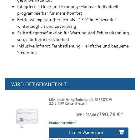
Integrierter Timer und Economy-Modus – individuell
programmierbar für mehr Komfort
Betriebstemperaturbereich bis –15 °C im Heizmodus –
wintertauglich und zuverlässig
Selbstdiagnosefunktion für Wartung und Fehlererkennung –
sorgt für Betriebssicherheit
Inklusive Infrarot-Fernbedienung – einfache und bequeme
Steuerung
WIRD OFT GEKAUFT MIT...
Mitsubishi Heavy Truhengerät SRF25ZS-W -
2,5|3,4kW Kühlen|Heizen
790,76 € *
UVP 1.028,00 €
Produktdatenblatt
In den Warenkorb
*
inkl. ges. MwSt.
zzgl.
Versandkosten