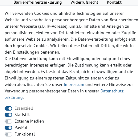
Barrierefreiheitserklärung
Widerrufs­recht
Kontakt
Wir verwenden Cookies und ähnliche Technologien auf unserer
© Copyright 2024-2025 | Alle Rechte vorbehalten.
Website und verarbeiten personenbezogene Daten von Besucher:inne
unserer Webseite (z.B. IP-Adresse), um z.B. Inhalte und Anzeigen zu
personalisieren, Medien von Drittanbietern einzubinden oder Zugriffe
Widerrufs­recht
Widerrufs­formular
Impressum
auf unsere Website zu analysieren. Die Datenverarbeitung erfolgt erst
durch gesetzte Cookies. Wir teilen diese Daten mit Dritten, die wir in
den Einstellungen benennen.
Daten­schutz­erklärung
AGB
Kontakt
Die Datenverarbeitung kann mit Einwilligung oder aufgrund eines
berechtigten Interesses erfolgen. Die Zustimmung kann erteilt oder
abgelehnt werden. Es besteht das Recht, nicht einzuwilligen und die
Einwilligung zu einem späteren Zeitpunkt zu ändern oder zu
widerrufen. Beachten Sie unser
Impressum
und weitere Hinweise zur
Verwendung personenbezogener Daten in unserer
Daten­schutz­
erklärung
.
Essenziell
Statistik
Externe Medien
PayPal
Funktional