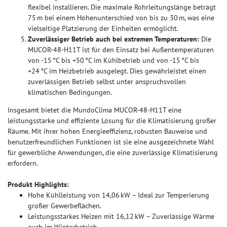
flexibel installieren. Die maximale Rohrleitungslänge beträgt
75 m bei einem Höhenunterschied von bis zu 30 m, was eine
vielseitige Platzierung der Einheiten ermöglicht.
Zuverlässiger Betrieb auch bei extremen Temperaturen:
Die
MUCOR-48-H11T ist für den Einsatz bei Außentemperaturen
von -15 °C bis +50 °C im Kühlbetrieb und von -15 °C bis
+24 °C im Heizbetrieb ausgelegt. Dies gewährleistet einen
zuverlässigen Betrieb selbst unter anspruchsvollen
klimatischen Bedingungen.
Insgesamt bietet die MundoClima MUCOR-48-H11T eine
leistungsstarke und effiziente Lösung für die Klimatisierung großer
Räume. Mit ihrer hohen Energieeffizienz, robusten Bauweise und
benutzerfreundlichen Funktionen ist sie eine ausgezeichnete Wahl
für gewerbliche Anwendungen, die eine zuverlässige Klimatisierung
erfordern.
Produkt Highlights:
Hohe Kühlleistung von 14,06 kW – Ideal zur Temperierung
großer Gewerbeflächen.
Leistungsstarkes Heizen mit 16,12 kW – Zuverlässige Wärme
auch im Winterbetrieb.