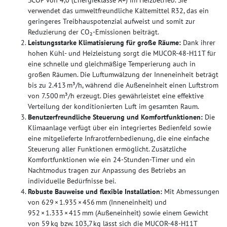
verwendet das umweltfreundliche Kältemittel R32, das ein
geringeres Treibhauspotenzial aufweist und somit zur
Reduzierung der CO₂-Emissionen beiträgt.
Leistungsstarke Klimatisierung für große Räume:
Dank ihrer
hohen Kühl- und Heizleistung sorgt die MUCOR-48-H11T für
eine schnelle und gleichmäßige Temperierung auch in
großen Räumen. Die Luftumwälzung der Inneneinheit beträgt
bis zu 2.413 m³/h, während die Außeneinheit einen Luftstrom
von 7.500 m³/h erzeugt. Dies gewährleistet eine effektive
Verteilung der konditionierten Luft im gesamten Raum.
Benutzerfreundliche Steuerung und Komfortfunktionen:
Die
Klimaanlage verfügt über ein integriertes Bedienfeld sowie
eine mitgelieferte Infrarotfernbedienung, die eine einfache
Steuerung aller Funktionen ermöglicht. Zusätzliche
Komfortfunktionen wie ein 24-Stunden-Timer und ein
Nachtmodus tragen zur Anpassung des Betriebs an
individuelle Bedürfnisse bei.
Robuste Bauweise und flexible Installation:
Mit Abmessungen
von 629 × 1.935 × 456 mm (Inneneinheit) und
952 × 1.333 × 415 mm (Außeneinheit) sowie einem Gewicht
von 59 kg bzw. 103,7 kg lässt sich die MUCOR-48-H11T