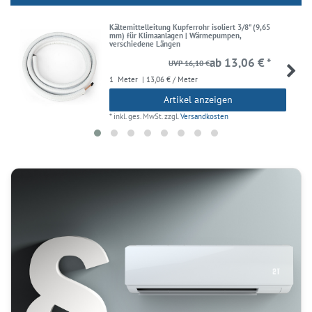
Kältemittelleitung Kupferrohr isoliert 3/8" (9,65
mm) für Klimaanlagen | Wärmepumpen,
verschiedene Längen
ab 13,06 € *
UVP 16,10 €
1
Meter
| 13,06 € / Meter
Artikel anzeigen
*
inkl. ges. MwSt.
zzgl.
Versandkosten