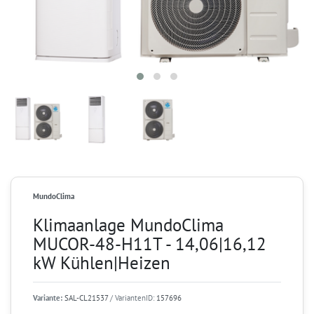
MundoClima
Klimaanlage MundoClima
MUCOR-48-H11T - 14,06|16,12
kW Kühlen|Heizen
Variante:
SAL-CL21537
/ VariantenID:
157696