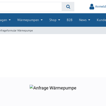
Anmeld
lagen
Wärmepumpen
Shop
B2B
News
Kunde
nfrageformular Wärmepumpe