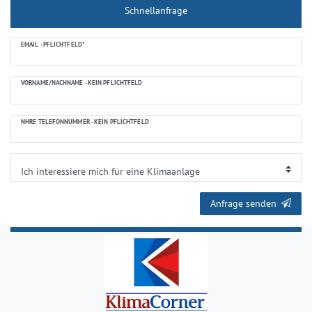
Schnellanfrage
Ceres::Template.mailFormHoneypotLabel
EMAIL - PFLICHTFELD*
VORNAME/NACHNAME - KEIN PFLICHTFELD
NHRE TELEFONNUMMER - KEIN PFLICHTFELD
Anfrage senden