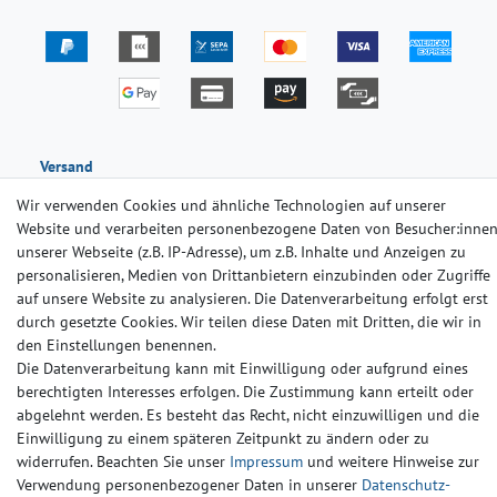
Versand
Wir verwenden Cookies und ähnliche Technologien auf unserer
Website und verarbeiten personenbezogene Daten von Besucher:inne
unserer Webseite (z.B. IP-Adresse), um z.B. Inhalte und Anzeigen zu
personalisieren, Medien von Drittanbietern einzubinden oder Zugriffe
auf unsere Website zu analysieren. Die Datenverarbeitung erfolgt erst
durch gesetzte Cookies. Wir teilen diese Daten mit Dritten, die wir in
Impressum
Daten­schutz­erklärung
AGB
den Einstellungen benennen.
Die Datenverarbeitung kann mit Einwilligung oder aufgrund eines
berechtigten Interesses erfolgen. Die Zustimmung kann erteilt oder
Barrierefreiheitserklärung
Widerrufs­recht
Kontakt
abgelehnt werden. Es besteht das Recht, nicht einzuwilligen und die
Einwilligung zu einem späteren Zeitpunkt zu ändern oder zu
© Copyright 2024-2025 | Alle Rechte vorbehalten.
widerrufen. Beachten Sie unser
Impressum
und weitere Hinweise zur
Verwendung personenbezogener Daten in unserer
Daten­schutz­