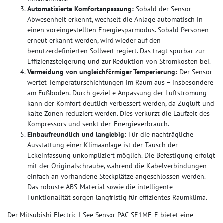
Automatisierte Komfortanpassung:
Sobald der Sensor
Abwesenheit erkennt, wechselt die Anlage automatisch in
einen voreingestellten Energiesparmodus. Sobald Personen
erneut erkannt werden, wird wieder auf den
benutzerdefinierten Sollwert regiert. Das trägt spürbar zur
Effizienzsteigerung und zur Reduktion von Stromkosten bei.
Vermeidung von ungleichförmiger Temperierung:
Der Sensor
wertet Temperaturschichtungen im Raum aus – insbesondere
am Fußboden. Durch gezielte Anpassung der Luftströmung
kann der Komfort deutlich verbessert werden, da Zugluft und
kalte Zonen reduziert werden. Dies verkürzt die Laufzeit des
Kompressors und senkt den Energieverbrauch.
Einbaufreundlich und langlebig:
Für die nachträgliche
Ausstattung einer Klimaanlage ist der Tausch der
Eckeinfassung unkompliziert möglich. Die Befestigung erfolgt
mit der Originalschraube, während die Kabelverbindungen
einfach an vorhandene Steckplätze angeschlossen werden.
Das robuste ABS-Material sowie die intelligente
Funktionalität sorgen langfristig für effizientes Raumklima.
Der Mitsubishi Electric I-See Sensor PAC-SE1ME-E bietet eine