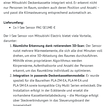
einer Mitsubishi Deckenkassette integriert wird. Er erkennt nicht
nur Personen im Raum, sondern auch deren Position und Anzahl –
und passt die Klimasteuerung entsprechend automatisch an.
Lieferumfang:
1x I-See Sensor PAC-SE1ME-E
Der I-See Sensor von Mitsubishi Electric bietet viele Vorteile,
darunter:
Räumliche Erkennung dank rotierendem 3D-Scan:
Der Sensor
nutzt mehrere Wärmeelemente, die sich alle drei Minuten voll
drehen, um eine 3D-Abtastung des Raumes durchzuführen.
Mithilfe eines proprietären Algorithmus werden
Körperwärme, Aufenthaltsorte und Anzahl der Personen
erkannt, um das Raumklima individuell zu optimieren.
Integration in passende Deckenkassettenmodelle:
Er wurde
speziell für die Baureihen PLA‑ZM·EA, PLA‑M·EA und
PLA‑SM·EA sowie kompatible City Multi Serien entwickelt. Die
Installation erfolgt in der Eckblende und ersetzt die
vorhandene Kassettenteilabdeckung – die Montage erfolgt
über Steckverbindungen in das Steuerungsboard der
Inneneinheit.