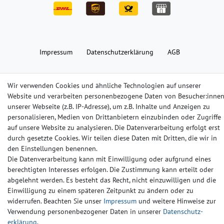
Impressum
Daten­schutz­erklärung
AGB
Barrierefreiheitserklärung
Widerrufs­recht
Kontakt
Wir verwenden Cookies und ähnliche Technologien auf unserer
Website und verarbeiten personenbezogene Daten von Besucher:inne
unserer Webseite (z.B. IP-Adresse), um z.B. Inhalte und Anzeigen zu
© Copyright 2024-2025 | Alle Rechte vorbehalten.
personalisieren, Medien von Drittanbietern einzubinden oder Zugriffe
auf unsere Website zu analysieren. Die Datenverarbeitung erfolgt erst
durch gesetzte Cookies. Wir teilen diese Daten mit Dritten, die wir in
Widerrufs­recht
Widerrufs­formular
Impressum
den Einstellungen benennen.
Die Datenverarbeitung kann mit Einwilligung oder aufgrund eines
berechtigten Interesses erfolgen. Die Zustimmung kann erteilt oder
Daten­schutz­erklärung
AGB
Kontakt
abgelehnt werden. Es besteht das Recht, nicht einzuwilligen und die
Einwilligung zu einem späteren Zeitpunkt zu ändern oder zu
widerrufen. Beachten Sie unser
Impressum
und weitere Hinweise zur
Verwendung personenbezogener Daten in unserer
Daten­schutz­
erklärung
.