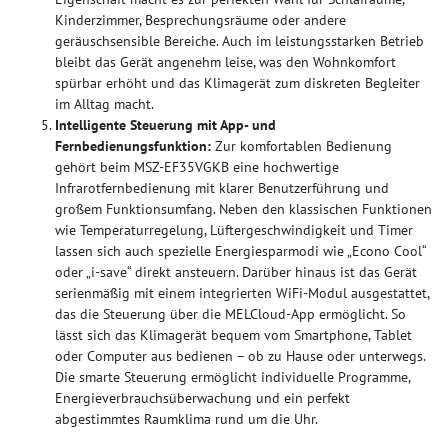
Kinderzimmer, Besprechungsräume oder andere
geräuschsensible Bereiche. Auch im leistungsstarken Betrieb
bleibt das Gerät angenehm leise, was den Wohnkomfort
spürbar erhöht und das Klimagerät zum diskreten Begleiter
im Alltag macht.
Intelligente Steuerung mit App- und
Fernbedienungsfunktion:
Zur komfortablen Bedienung
gehört beim MSZ-EF35VGKB eine hochwertige
Infrarotfernbedienung mit klarer Benutzerführung und
großem Funktionsumfang. Neben den klassischen Funktionen
wie Temperaturregelung, Lüftergeschwindigkeit und Timer
lassen sich auch spezielle Energiesparmodi wie „Econo Cool“
oder „i-save“ direkt ansteuern. Darüber hinaus ist das Gerät
serienmäßig mit einem integrierten WiFi-Modul ausgestattet,
das die Steuerung über die MELCloud-App ermöglicht. So
lässt sich das Klimagerät bequem vom Smartphone, Tablet
oder Computer aus bedienen – ob zu Hause oder unterwegs.
Die smarte Steuerung ermöglicht individuelle Programme,
Energieverbrauchsüberwachung und ein perfekt
abgestimmtes Raumklima rund um die Uhr.