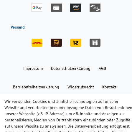
Versand
Impressum
Daten­schutz­erklärung
AGB
Barrierefreiheitserklärung
Widerrufs­recht
Kontakt
Wir verwenden Cookies und ähnliche Technologien auf unserer
© Copyright 2024-2025 | Alle Rechte vorbehalten.
Website und verarbeiten personenbezogene Daten von Besucher:inne
unserer Webseite (z.B. IP-Adresse), um z.B. Inhalte und Anzeigen zu
Widerrufs­recht
Widerrufs­formular
Impressum
personalisieren, Medien von Drittanbietern einzubinden oder Zugriffe
auf unsere Website zu analysieren. Die Datenverarbeitung erfolgt erst