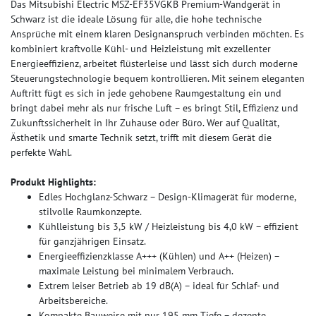
Das Mitsubishi Electric MSZ-EF35VGKB Premium-Wandgerät in
Schwarz ist die ideale Lösung für alle, die hohe technische
Ansprüche mit einem klaren Designanspruch verbinden möchten. Es
kombiniert kraftvolle Kühl- und Heizleistung mit exzellenter
Energieeffizienz, arbeitet flüsterleise und lässt sich durch moderne
Steuerungstechnologie bequem kontrollieren. Mit seinem eleganten
Auftritt fügt es sich in jede gehobene Raumgestaltung ein und
bringt dabei mehr als nur frische Luft – es bringt Stil, Effizienz und
Zukunftssicherheit in Ihr Zuhause oder Büro. Wer auf Qualität,
Ästhetik und smarte Technik setzt, trifft mit diesem Gerät die
perfekte Wahl.
Produkt Highlights:
Edles Hochglanz-Schwarz – Design-Klimagerät für moderne,
stilvolle Raumkonzepte.
Kühlleistung bis 3,5 kW / Heizleistung bis 4,0 kW – effizient
für ganzjährigen Einsatz.
Energieeffizienzklasse A+++ (Kühlen) und A++ (Heizen) –
maximale Leistung bei minimalem Verbrauch.
Extrem leiser Betrieb ab 19 dB(A) – ideal für Schlaf- und
Arbeitsbereiche.
Kompakte Bauweise mit nur 195 mm Tiefe – dezente