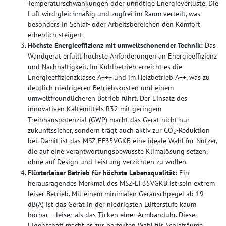
Temperaturschwankungen oder unnötige Energieverluste. Die
Luft wird gleichmäßig und zugfrei im Raum verteilt, was
besonders in Schlaf- oder Arbeitsbereichen den Komfort
erheblich steigert.
Höchste Energieeffizienz mit umweltschonender Technik:
Das
Wandgerät erfüllt höchste Anforderungen an Energieeffizienz
und Nachhaltigkeit. Im Kühlbetrieb erreicht es die
Energieeffizienzklasse A+++ und im Heizbetrieb A++, was zu
deutlich niedrigeren Betriebskosten und einem
umweltfreundlicheren Betrieb führt. Der Einsatz des
innovativen Kältemittels R32 mit geringem
Treibhauspotenzial (GWP) macht das Gerät nicht nur
zukunftssicher, sondern trägt auch aktiv zur CO₂-Reduktion
bei. Damit ist das MSZ-EF35VGKB eine ideale Wahl für Nutzer,
die auf eine verantwortungsbewusste Klimalösung setzen,
ohne auf Design und Leistung verzichten zu wollen.
Flüsterleiser Betrieb für höchste Lebensqualität:
Ein
herausragendes Merkmal des MSZ-EF35VGKB ist sein extrem
leiser Betrieb. Mit einem minimalen Geräuschpegel ab 19
dB(A) ist das Gerät in der niedrigsten Lüfterstufe kaum
hörbar – leiser als das Ticken einer Armbanduhr. Diese
Eigenschaft macht es zur perfekten Wahl für Schlafräume,