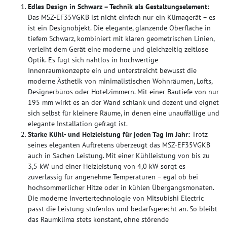
Edles Design in Schwarz – Technik als Gestaltungselement:
Das MSZ-EF35VGKB ist nicht einfach nur ein Klimagerät – es
ist ein Designobjekt. Die elegante, glänzende Oberfläche in
tiefem Schwarz, kombiniert mit klaren geometrischen Linien,
verleiht dem Gerät eine moderne und gleichzeitig zeitlose
Optik. Es fügt sich nahtlos in hochwertige
Innenraumkonzepte ein und unterstreicht bewusst die
moderne Ästhetik von minimalistischen Wohnräumen, Lofts,
Designerbüros oder Hotelzimmern. Mit einer Bautiefe von nur
195 mm wirkt es an der Wand schlank und dezent und eignet
sich selbst für kleinere Räume, in denen eine unauffällige und
elegante Installation gefragt ist.
Starke Kühl- und Heizleistung für jeden Tag im Jahr:
Trotz
seines eleganten Auftretens überzeugt das MSZ-EF35VGKB
auch in Sachen Leistung. Mit einer Kühlleistung von bis zu
3,5 kW und einer Heizleistung von 4,0 kW sorgt es
zuverlässig für angenehme Temperaturen – egal ob bei
hochsommerlicher Hitze oder in kühlen Übergangsmonaten.
Die moderne Invertertechnologie von Mitsubishi Electric
passt die Leistung stufenlos und bedarfsgerecht an. So bleibt
das Raumklima stets konstant, ohne störende