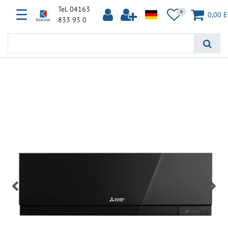
Tel. 04163
☰
0
0,00 
833 93 0