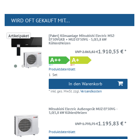
WIRD OFT GEKAUFT MIT...
Artikelpaket
[Paket] Klimaanlage Mitsubishi Electric MSZ-
EF50VGKB + MUZ-EF50VG - 5,0|5,8 kW
Kühlen|Heizen
1.910,55 € *
UVP 2.865,82 €
Produktdatenblatt
1
Set
In den Warenkorb
*
inkl. ges. MwSt.
zzgl.
Versandkosten
Mitsubishi Electric Außengerät MUZ-EF50VG -
5,0|5,8 kW Kühlen|Heizen
1.195,83 € *
UVP 1.793,75 €
Produktdatenblatt