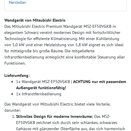
Hersteller
Wandgerät von Mitsubishi Electric
Das Mitsubishi Electric Premium Wandgerät MSZ-EF50VGKB in
elegantem Schwarz vereint modernes Design mit fortschrittlicher
Technologie für effiziente Klimatisierung. Mit einer Kühlleistung
von 5,0 kW und einer Heizleistung von 5,8 kW eignet es sich ideal
für mittelgroße bis große Räume. Die mitgelieferte
Infrarotfernbedienung ermöglicht eine komfortable Steuerung aller
Funktionen.
Lieferumfang:
1x Wandgerät MSZ-EF50VGKB |
ACHTUNG nur mit passendem
Außengerät funktionsfähig!
1x Infrarotfernbedienung
Das Wandgerät von Mitsubishi Electric bietet viele Vorteile,
darunter:
Stilvolles Design für moderne Innenräume:
Das MSZ-
EF50VGKB zeichnet sich durch sein schlankes, schwarzes
Gehäuse mit glänzender Oberfläche aus, das sich harmonisch