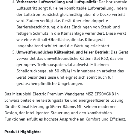
Verbesserte Luftverteilung und Luftqualität:
Der horizontale
Luftaustritt sorgt für eine komfortable Luftverteilung, indem
der Luftstrom zunächst gleichmäßig über die Decke verteilt
wird. Zudem verfügt das Gerät über eine doppelte
Barrierebeschichtung, die das Eindringen von Staub und
fettigem Schmutz in die Klimaanlage verhindert. Diese wirkt
wie eine Antihaft-Oberfläche, die das Klimagerät
langanhaltend schützt und die Wartung erleichtert.
Umweltfreundliches Kältemittel und leiser Betrieb:
Das Gerät
verwendet das umweltfreundliche Kältemittel R32, das ein
geringeres Treibhauspotenzial aufweist. Mit einem
Schalldruckpegel ab 30 dB(A) im Innenbereich arbeitet das
Gerät besonders leise und eignet sich somit auch für
geräuschempfindliche Umgebungen.
Das Mitsubishi Electric Premium Wandgerät MSZ-EF50VGKB in
Schwarz bietet eine leistungsstarke und energieeffiziente Lösung
für die Klimatisierung größerer Räume. Mit seinem modernen
Design, der intelligenten Steuerung und den komfortablen
Funktionen erfüllt es höchste Ansprüche an Komfort und Effizienz.​​
Produkt Highlights: