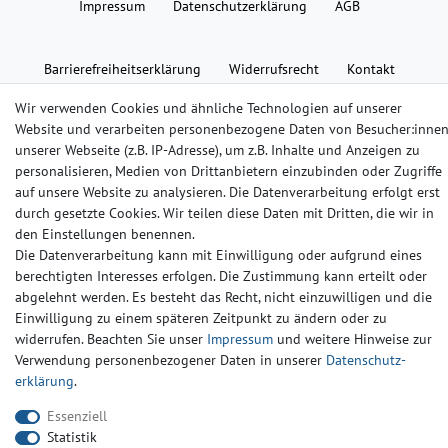
Impressum
Daten­schutz­erklärung
AGB
Barrierefreiheitserklärung
Widerrufs­recht
Kontakt
Wir verwenden Cookies und ähnliche Technologien auf unserer
© Copyright 2024-2025 | Alle Rechte vorbehalten.
Website und verarbeiten personenbezogene Daten von Besucher:inne
unserer Webseite (z.B. IP-Adresse), um z.B. Inhalte und Anzeigen zu
personalisieren, Medien von Drittanbietern einzubinden oder Zugriffe
Widerrufs­recht
Widerrufs­formular
Impressum
auf unsere Website zu analysieren. Die Datenverarbeitung erfolgt erst
durch gesetzte Cookies. Wir teilen diese Daten mit Dritten, die wir in
den Einstellungen benennen.
Daten­schutz­erklärung
AGB
Kontakt
Die Datenverarbeitung kann mit Einwilligung oder aufgrund eines
berechtigten Interesses erfolgen. Die Zustimmung kann erteilt oder
abgelehnt werden. Es besteht das Recht, nicht einzuwilligen und die
Einwilligung zu einem späteren Zeitpunkt zu ändern oder zu
widerrufen. Beachten Sie unser
Impressum
und weitere Hinweise zur
Verwendung personenbezogener Daten in unserer
Daten­schutz­
erklärung
.
Essenziell
Statistik