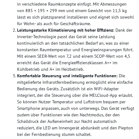
in verschiedene Raumkonzepte einfügt. Mit Abmessungen
von 885 × 195 × 299 mm und einem Gewicht von 11,5 kg
lässt es sich platzsparend installieren und eignet sich sowohl
für Wohn- als auch für Geschäftsräume.​
Leistungsstarke Klimatisierung mit hoher Effizienz:
Dank der
Inverter-Technologie passt das Gerät seine Leistung
kontinuierlich an den tatsächlichen Bedarf an, was zu einer
konstanten Raumtemperatur und Energieeinsparungen führt.
Mit einem SEER-Wert von 7,2 und einem SCOP-Wert von 4,5
erreicht das Gerät die Energieeffizienzklassen A++ im
Kühlbetrieb und A+ im Heizbetrieb.
Komfortable Steuerung und intelligente Funktionen:
Die
mitgelieferte Infrarotfernbedienung ermöglicht eine einfache
Bedienung des Geräts. Zusätzlich ist ein WiFi-Adapter
integriert, der die Steuerung über die MELCloud-App erlaubt.
So können Nutzer Temperatur und Luftstrom bequem per
Smartphone anpassen, auch von unterwegs. Das Gerät verfügt
zudem über Funktionen wie den Nachtmodus, der den
Schalldruck der Außeneinheit zur Nacht automatisch
reduziert, die LED am Innengerät abdunkelt und den Piepton
bei der Fernbedienung stumm schaltet.