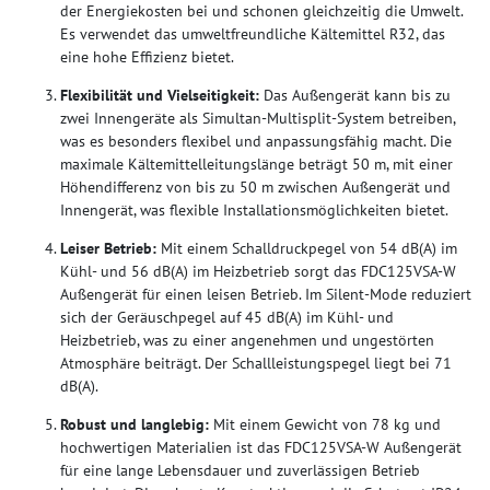
der Energiekosten bei und schonen gleichzeitig die Umwelt.
Es verwendet das umweltfreundliche Kältemittel R32, das
eine hohe Effizienz bietet.
Flexibilität und Vielseitigkeit:
Das Außengerät kann bis zu
zwei Innengeräte als Simultan-Multisplit-System betreiben,
was es besonders flexibel und anpassungsfähig macht. Die
maximale Kältemittelleitungslänge beträgt 50 m, mit einer
Höhendifferenz von bis zu 50 m zwischen Außengerät und
Innengerät, was flexible Installationsmöglichkeiten bietet.
Leiser Betrieb:
Mit einem Schalldruckpegel von 54 dB(A) im
Kühl- und 56 dB(A) im Heizbetrieb sorgt das FDC125VSA-W
Außengerät für einen leisen Betrieb. Im Silent-Mode reduziert
sich der Geräuschpegel auf 45 dB(A) im Kühl- und
Heizbetrieb, was zu einer angenehmen und ungestörten
Atmosphäre beiträgt. Der Schallleistungspegel liegt bei 71
dB(A).
Robust und langlebig:
Mit einem Gewicht von 78 kg und
hochwertigen Materialien ist das FDC125VSA-W Außengerät
für eine lange Lebensdauer und zuverlässigen Betrieb