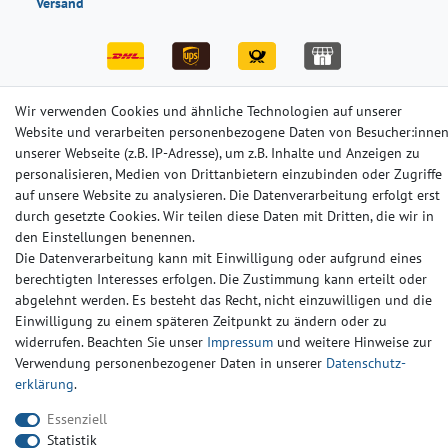
Versand
Wir verwenden Cookies und ähnliche Technologien auf unserer
Website und verarbeiten personenbezogene Daten von Besucher:inne
Impressum
Daten­schutz­erklärung
AGB
unserer Webseite (z.B. IP-Adresse), um z.B. Inhalte und Anzeigen zu
personalisieren, Medien von Drittanbietern einzubinden oder Zugriffe
auf unsere Website zu analysieren. Die Datenverarbeitung erfolgt erst
Barrierefreiheitserklärung
Widerrufs­recht
Kontakt
durch gesetzte Cookies. Wir teilen diese Daten mit Dritten, die wir in
den Einstellungen benennen.
Die Datenverarbeitung kann mit Einwilligung oder aufgrund eines
© Copyright 2024-2025 | Alle Rechte vorbehalten.
berechtigten Interesses erfolgen. Die Zustimmung kann erteilt oder
abgelehnt werden. Es besteht das Recht, nicht einzuwilligen und die
Widerrufs­recht
Widerrufs­formular
Impressum
Einwilligung zu einem späteren Zeitpunkt zu ändern oder zu
widerrufen. Beachten Sie unser
Impressum
und weitere Hinweise zur
Verwendung personenbezogener Daten in unserer
Daten­schutz­
Daten­schutz­erklärung
AGB
Kontakt
erklärung
.
Essenziell
Statistik