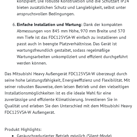
konzipiert. Die robuste Konstruktion und die Schutzart IP24
bieten zusätzlichen Schutz und Langlebigkeit, selbst unter
anspruchsvollen Bedingungen.
Einfache Installation und Wartung:
Dank der kompakten
Abmessungen von 845 mm Höhe, 970 mm Breite und 370
mm Tiefe ist das FDC125VSA-W einfach zu installieren und
passt auch in beengte Platzverhältnisse. Das Gerät ist
wartungsfreundlich gestaltet, sodass regelmäßige
Wartungsarbeiten unkompliziert und effizient durchgeführt
werden können.
Das Mitsubishi Heavy Außengerät FDC125VSA-W überzeugt durch
seine hohe Leistungsfähigkeit, Energieeffizienz und Flexibilität. Mit
seiner robusten Bauweise, dem leisen Betrieb und den vielseitigen
Installationsmöglichkeiten ist es die ideale Wahl für eine
zuverlässige und effiziente Klimatisierung. Investieren Sie in
Qualität und erleben Sie den Unterschied mit dem Mitsubishi Heavy
FDC125VSA-W Außengerät.
Produkt Highlights:
Geräuschreduzierter Betrieb möglich (Silent-Mode)