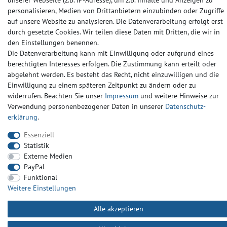
unserer Webseite (z.B. IP-Adresse), um z.B. Inhalte und Anzeigen zu
personalisieren, Medien von Drittanbietern einzubinden oder Zugriffe
auf unsere Website zu analysieren. Die Datenverarbeitung erfolgt erst
Barrierefreiheitserklärung
Widerrufs­recht
Kontakt
durch gesetzte Cookies. Wir teilen diese Daten mit Dritten, die wir in
den Einstellungen benennen.
Die Datenverarbeitung kann mit Einwilligung oder aufgrund eines
© Copyright 2024-2025 | Alle Rechte vorbehalten.
berechtigten Interesses erfolgen. Die Zustimmung kann erteilt oder
abgelehnt werden. Es besteht das Recht, nicht einzuwilligen und die
Einwilligung zu einem späteren Zeitpunkt zu ändern oder zu
Widerrufs­recht
Widerrufs­formular
Impressum
widerrufen. Beachten Sie unser
Impressum
und weitere Hinweise zur
Verwendung personenbezogener Daten in unserer
Daten­schutz­
erklärung
.
Daten­schutz­erklärung
AGB
Kontakt
Essenziell
Statistik
Externe Medien
PayPal
Funktional
Weitere Einstellungen
Alle akzeptieren