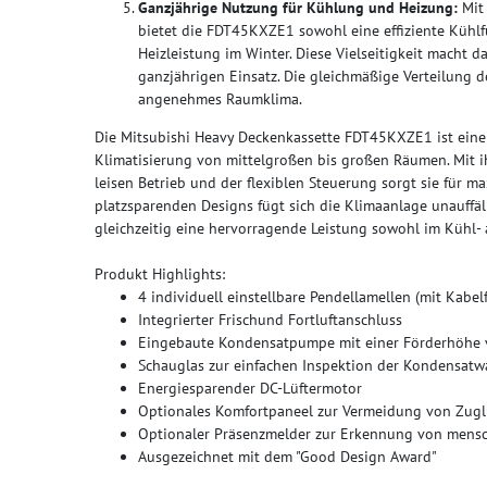
Ganzjährige Nutzung für Kühlung und Heizung:
Mit 
bietet die FDT45KXZE1 sowohl eine effiziente Kühlf
Heizleistung im Winter. Diese Vielseitigkeit macht d
ganzjährigen Einsatz. Die gleichmäßige Verteilung der
angenehmes Raumklima.
Die Mitsubishi Heavy Deckenkassette FDT45KXZE1 ist eine l
Klimatisierung von mittelgroßen bis großen Räumen. Mit ih
leisen Betrieb und der flexiblen Steuerung sorgt sie für m
platzsparenden Designs fügt sich die Klimaanlage unauffäl
gleichzeitig eine hervorragende Leistung sowohl im Kühl- 
Produkt Highlights:
4 individuell einstellbare Pendellamellen (mit Kabe
Integrierter Frischund Fortluftanschluss
Eingebaute Kondensatpumpe mit einer Förderhöhe
Schauglas zur einfachen Inspektion der Kondensat
Energiesparender DC-Lüftermotor
Optionales Komfortpaneel zur Vermeidung von Zugl
Optionaler Präsenzmelder zur Erkennung von mensch
Ausgezeichnet mit dem "Good Design Award"