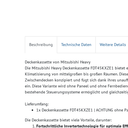
Beschreibung
Technische Daten
Weitere Details
Deckenkassette von Mitsubishi Heavy
Die Mitsubishi Heavy Deckenkassette FDT45KXZE1 bietet ei
Klimatisierung von mittelgroßen bis großen Räumen. Diese K
Zwischendecken konzipiert und fügt sich dank ihres unauf
ein. Diese Variante wird ohne Paneel und ohne Fernbedienun
bestehende Steuerungssysteme ermöglicht und gleichzeitig
Lieferumfang:
1x Deckenkassette FDT45KXZE1 | ACHTUNG ohne Pa
Die Deckenkassette bietet viele Vorteile, darunter:
Fortschrittliche Invertertechnologie für optimale Eff