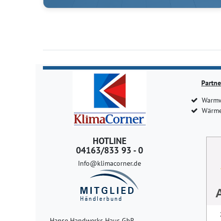
Partne
Warmw
Wärme
HOTLINE
04163/833 93 - 0
Info@klimacorner.de
Hanse Handwerks Haus GbR