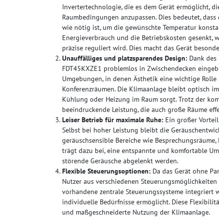
Invertertechnologie, die es dem Gerät ermöglicht, di
Raumbedingungen anzupassen. Dies bedeutet, dass d
wie nötig ist, um die gewünschte Temperatur konsta
Energieverbrauch und die Betriebskosten gesenkt, 
präzise reguliert wird. Dies macht das Gerät besonde
Unauffälliges und platzsparendes Design:
Dank des 
FDT45KXZE1 problemlos in Zwischendecken eingebaut 
Umgebungen, in denen Ästhetik eine wichtige Rolle spi
Konferenzräumen. Die Klimaanlage bleibt optisch im
Kühlung oder Heizung im Raum sorgt. Trotz der komp
beeindruckende Leistung, die auch große Räume effek
Leiser Betrieb für maximale Ruhe:
Ein großer Vorteil
Selbst bei hoher Leistung bleibt die Geräuschentwic
geräuschsensible Bereiche wie Besprechungsräume, H
trägt dazu bei, eine entspannte und komfortable Umg
störende Geräusche abgelenkt werden.
Flexible Steuerungsoptionen:
Da das Gerät ohne Pan
Nutzer aus verschiedenen Steuerungsmöglichkeiten
vorhandene zentrale Steuerungssysteme integriert 
individuelle Bedürfnisse ermöglicht. Diese Flexibili
und maßgeschneiderte Nutzung der Klimaanlage.