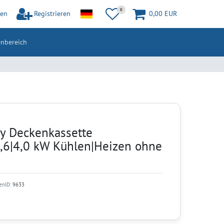
0
en
Registrieren
0,00 EUR
nbereich
vy Deckenkassette
,6|4,0 kW Kühlen|Heizen ohne
tenID:
9633