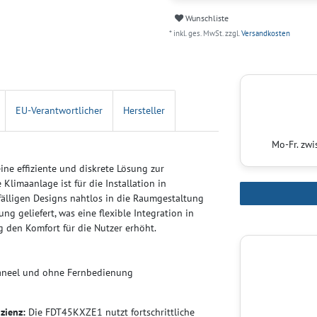
Wunschliste
* inkl. ges. MwSt. zzgl.
Versandkosten
EU-Verantwortlicher
Hersteller
Mo-Fr. zw
ne effiziente und diskrete Lösung zur
limaanlage ist für die Installation in
fälligen Designs nahtlos in die Raumgestaltung
g geliefert, was eine flexible Integration in
 den Komfort für die Nutzer erhöht.
neel und ohne Fernbedienung
izienz:
Die FDT45KXZE1 nutzt fortschrittliche