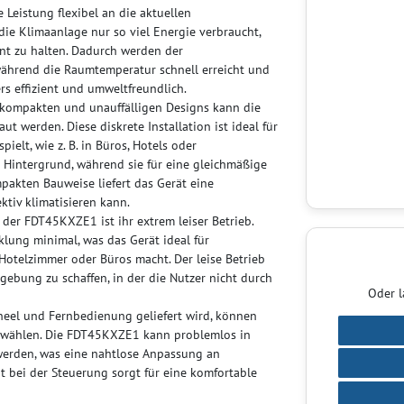
e Leistung flexibel an die aktuellen
ie Klimaanlage nur so viel Energie verbraucht,
nt zu halten. Dadurch werden der
während die Raumtemperatur schnell erreicht und
rs effizient und umweltfreundlich.
kompakten und unauffälligen Designs kann die
werden. Diese diskrete Installation ist ideal für
elt, wie z. B. in Büros, Hotels oder
 Hintergrund, während sie für eine gleichmäßige
akten Bauweise liefert das Gerät eine
tiv klimatisieren kann.
 der FDT45KXZE1 ist ihr extrem leiser Betrieb.
klung minimal, was das Gerät ideal für
otelzimmer oder Büros macht. Der leise Betrieb
ebung zu schaffen, in der die Nutzer nicht durch
Oder l
eel und Fernbedienung geliefert wird, können
 wählen. Die FDT45KXZE1 kann problemlos in
werden, was eine nahtlose Anpassung an
tät bei der Steuerung sorgt für eine komfortable