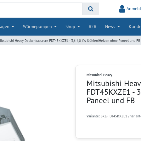
Anmeld
lagen
Wärmepumpen
Shop
B2B
News
Kunde
itsubishi Heavy Deckenkassette FDT45KXZE1 - 3,6|4,0 kW Kühlen|Heizen ohne Paneel und FB
Mitsubishi Heavy
Mitsubishi Hea
FDT45KXZE1 - 3
Paneel und FB
Variante:
SKL-FDT45KXZE1
/ Varian