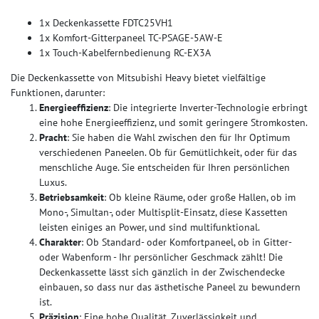
1x Deckenkassette FDTC25VH1
1x Komfort-Gitterpaneel TC-PSAGE-5AW-E
1x Touch-Kabelfernbedienung RC-EX3A
Die Deckenkassette von Mitsubishi Heavy bietet vielfältige
Funktionen, darunter:
Energieeffizienz
: Die integrierte Inverter-Technologie erbringt
eine hohe Energieeffizienz, und somit geringere Stromkosten.
Pracht
: Sie haben die Wahl zwischen den für Ihr Optimum
verschiedenen Paneelen. Ob für Gemütlichkeit, oder für das
menschliche Auge. Sie entscheiden für Ihren persönlichen
Luxus.
Betriebsamkeit
: Ob kleine Räume, oder große Hallen, ob im
Mono-, Simultan-, oder Multisplit-Einsatz, diese Kassetten
leisten einiges an Power, und sind multifunktional.
Charakter
: Ob Standard- oder Komfortpaneel, ob in Gitter-
oder Wabenform - Ihr persönlicher Geschmack zählt! Die
Deckenkassette lässt sich gänzlich in der Zwischendecke
einbauen, so dass nur das ästhetische Paneel zu bewundern
ist.
Präzision
: Eine hohe Qualität, Zuverlässigkeit und