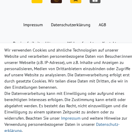
Impressum
Daten­schutz­erklärung
AGB
Barrierefreiheitserklärung
Widerrufs­recht
Kontakt
Wir verwenden Cookies und ähnliche Technologien auf unserer
Website und verarbeiten personenbezogene Daten von Besucher:inne
© Copyright 2024-2025 | Alle Rechte vorbehalten.
unserer Webseite (z.B. IP-Adresse), um z.B. Inhalte und Anzeigen zu
personalisieren, Medien von Drittanbietern einzubinden oder Zugriffe
auf unsere Website zu analysieren. Die Datenverarbeitung erfolgt erst
Widerrufs­recht
Widerrufs­formular
Impressum
durch gesetzte Cookies. Wir teilen diese Daten mit Dritten, die wir in
den Einstellungen benennen.
Die Datenverarbeitung kann mit Einwilligung oder aufgrund eines
Daten­schutz­erklärung
AGB
Kontakt
berechtigten Interesses erfolgen. Die Zustimmung kann erteilt oder
abgelehnt werden. Es besteht das Recht, nicht einzuwilligen und die
Einwilligung zu einem späteren Zeitpunkt zu ändern oder zu
widerrufen. Beachten Sie unser
Impressum
und weitere Hinweise zur
Verwendung personenbezogener Daten in unserer
Daten­schutz­
erklärung
.