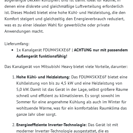
abgehängte Decken konzipiert und ist damit ideal für Räume, in
denen eine diskrete und gleichmäßige Luftverteilung erforderlich
ist. Dieses Modell bietet eine hohe Kühl- und Heizleistung, die den
Komfort steigert und gleichzeitig den Energieverbrauch reduziert,
was es zu einer idealen Wahl für gewerbliche oder private
Anwendungen macht.
Lieferumfang:
1x Kanalgerät FDUM45KXE6F |
ACHTUNG nur mit passendem
Außengerät funktionsfähig!
Das Kanalgerät von Mitsubishi Heavy bietet viele Vorteile, darunter:
Hohe Kühl- und Heizleistung:
Das FDUM45KXE6F bietet eine
Kühlleistung von bis zu 4,5 kW und eine Heizleistung von
5,0 kW. Damit ist das Gerät in der Lage, selbst größere Räume
schnell und effizient zu klimatisieren. Es sorgt sowohl im
Sommer für eine angenehme Kühlung als auch im Winter für
wohltuende Wärme, was für ein komfortables Raumklima das
ganze Jahr über sorgt.
Energieeffiziente Inverter-Technologie:
Das Gerät ist mit
moderner Inverter-Technologie ausgestattet, die es