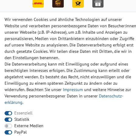
Wir verwenden Cookies und ähnliche Technologien auf unserer
Website und verarbeiten personenbezogene Daten von Besucher:inne
Impressum
Daten­schutz­erklärung
AGB
unserer Webseite (z.B. IP-Adresse), um z.B. Inhalte und Anzeigen zu
personalisieren, Medien von Drittanbietern einzubinden oder Zugriffe
auf unsere Website zu analysieren. Die Datenverarbeitung erfolgt erst
Barrierefreiheitserklärung
Widerrufs­recht
Kontakt
durch gesetzte Cookies. Wir teilen diese Daten mit Dritten, die wir in
den Einstellungen benennen.
Die Datenverarbeitung kann mit Einwilligung oder aufgrund eines
© Copyright 2024-2025 | Alle Rechte vorbehalten.
berechtigten Interesses erfolgen. Die Zustimmung kann erteilt oder
abgelehnt werden. Es besteht das Recht, nicht einzuwilligen und die
Widerrufs­recht
Widerrufs­formular
Impressum
Einwilligung zu einem späteren Zeitpunkt zu ändern oder zu
widerrufen. Beachten Sie unser
Impressum
und weitere Hinweise zur
Verwendung personenbezogener Daten in unserer
Daten­schutz­
Daten­schutz­erklärung
AGB
Kontakt
erklärung
.
Essenziell
Statistik
Externe Medien
PayPal