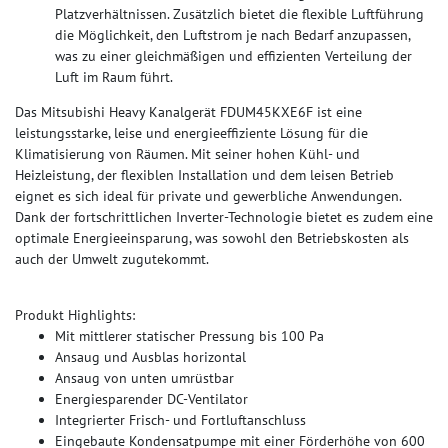
Platzverhältnissen. Zusätzlich bietet die flexible Luftführung
die Möglichkeit, den Luftstrom je nach Bedarf anzupassen,
was zu einer gleichmäßigen und effizienten Verteilung der
Luft im Raum führt.
Das Mitsubishi Heavy Kanalgerät FDUM45KXE6F ist eine
leistungsstarke, leise und energieeffiziente Lösung für die
Klimatisierung von Räumen. Mit seiner hohen Kühl- und
Heizleistung, der flexiblen Installation und dem leisen Betrieb
eignet es sich ideal für private und gewerbliche Anwendungen.
Dank der fortschrittlichen Inverter-Technologie bietet es zudem eine
optimale Energieeinsparung, was sowohl den Betriebskosten als
auch der Umwelt zugutekommt​.
Produkt Highlights:
Mit mittlerer statischer Pressung bis 100 Pa
Ansaug und Ausblas horizontal
Ansaug von unten umrüstbar
Energiesparender DC-Ventilator
Integrierter Frisch- und Fortluftanschluss
Eingebaute Kondensatpumpe mit einer Förderhöhe von 600