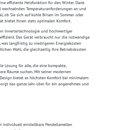
e effiziente Heizfunktion für den Winter. Dank
nell wechselnden Temperaturanforderungen an und
l, ob Sie sich auf kühle Brisen im Sommer oder
ät bietet Ihnen stets optimalen Komfort.
n Invertertechnologie und hochwertiger
ffizient. Das Gerät verbraucht nur die notwendige
 was langfristig zu niedrigeren Energiekosten
dlichen Wahl, die gleichzeitig Ihre Betriebskosten
e Lösung für alle, die eine kompakte,
inere Räume suchen. Mit seiner modernen
n Design bietet es höchsten Komfort bei minimalem
 sorgt das ganze Jahr über für ein angenehmes und
 individuell einstellbare Pendellamellen