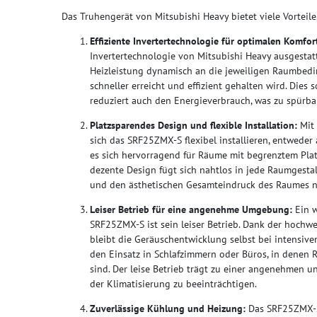
Das Truhengerät von Mitsubishi Heavy bietet viele Vorteile,
Effiziente Invertertechnologie für optimalen Komfor
Invertertechnologie von Mitsubishi Heavy ausgestatt
Heizleistung dynamisch an die jeweiligen Raumbed
schneller erreicht und effizient gehalten wird. Dies
reduziert auch den Energieverbrauch, was zu spürba
Platzsparendes Design und flexible Installation:
Mit 
sich das SRF25ZMX-S flexibel installieren, entwede
es sich hervorragend für Räume mit begrenztem Plat
dezente Design fügt sich nahtlos in jede Raumgestal
und den ästhetischen Gesamteindruck des Raumes ni
Leiser Betrieb für eine angenehme Umgebung:
Ein w
SRF25ZMX-S ist sein leiser Betrieb. Dank der hochw
bleibt die Geräuschentwicklung selbst bei intensive
den Einsatz in Schlafzimmern oder Büros, in denen
sind. Der leise Betrieb trägt zu einer angenehmen 
der Klimatisierung zu beeinträchtigen.
Zuverlässige Kühlung und Heizung:
Das SRF25ZMX-S 