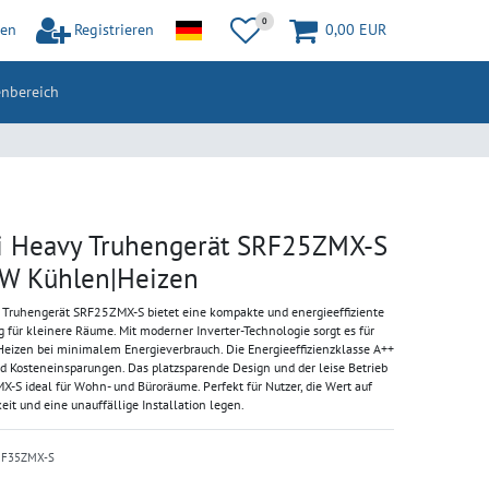
0
en
Registrieren
0,00 EUR
nbereich
i Heavy Truhengerät SRF25ZMX-S
 kW Kühlen|Heizen
 Truhengerät SRF25ZMX-S bietet eine kompakte und energieeffiziente
 für kleinere Räume. Mit moderner Inverter-Technologie sorgt es für
Heizen bei minimalem Energieverbrauch. Die Energieeffizienzklasse A++
nd Kosteneinsparungen. Das platzsparende Design und der leise Betrieb
S ideal für Wohn- und Büroräume. Perfekt für Nutzer, die Wert auf
keit und eine unauffällige Installation legen.
RF35ZMX-S