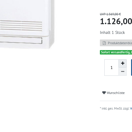
UVP 1.569,00 €
1.126,0
Inhalt
1
Stück
Produktdatenbla
Sofort versandfertig, 
Wunschliste
* inkl. ges. MwSt. zzgl.
V