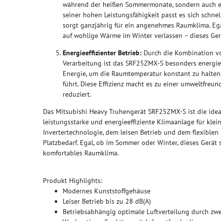
während der heißen Sommermonate, sondern auch ein
seiner hohen Leistungsfähigkeit passt es sich sch
sorgt ganzjährig für ein angenehmes Raumklima. Ega
auf wohlige Wärme im Winter verlassen – dieses Ger
Energieeffizienter Betrieb:
Durch die Kombination vo
Verarbeitung ist das SRF25ZMX-S besonders energiee
Energie, um die Raumtemperatur konstant zu halten,
führt. Diese Effizienz macht es zu einer umweltfreun
reduziert.
Das Mitsubishi Heavy Truhengerät SRF25ZMX-S ist die ideal
leistungsstarke und energieeffiziente Klimaanlage für kle
Invertertechnologie, dem leisen Betrieb und dem flexible
Platzbedarf. Egal, ob im Sommer oder Winter, dieses Gerät
komfortables Raumklima.
Produkt Highlights:
Modernes Kunststoffgehäuse
Leiser Betrieb bis zu 28 dB(A)
Betriebsabhängig optimale Luftverteilung durch zwei