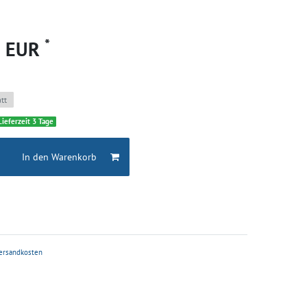
*
0 EUR
tt
Lieferzeit 3 Tage
In den Warenkorb
ersandkosten