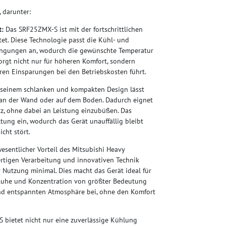
 darunter:
t:
Das SRF25ZMX-S ist mit der fortschrittlichen
et. Diese Technologie passt die Kühl- und
ingungen an, wodurch die gewünschte Temperatur
 sorgt nicht nur für höheren Komfort, sondern
ren Einsparungen bei den Betriebskosten führt.
seinem schlanken und kompakten Design lässt
r an der Wand oder auf dem Boden. Dadurch eignet
z, ohne dabei an Leistung einzubüßen. Das
tung ein, wodurch das Gerät unauffällig bleibt
cht stört.
esentlicher Vorteil des Mitsubishi Heavy
ertigen Verarbeitung und innovativen Technik
r Nutzung minimal. Dies macht das Gerät ideal für
 Ruhe und Konzentration von größter Bedeutung
und entspannten Atmosphäre bei, ohne den Komfort
bietet nicht nur eine zuverlässige Kühlung