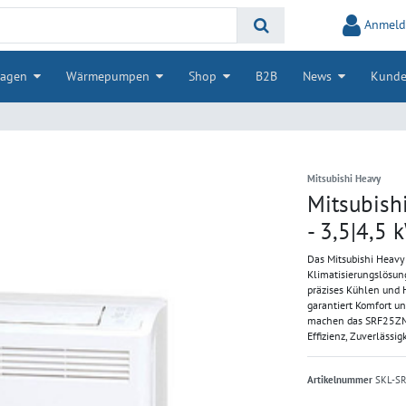
Anmeld
lagen
Wärmepumpen
Shop
B2B
News
Kunde
Mitsubishi Heavy
Mitsubish
- 3,5|4,5
Das Mitsubishi Heavy
Klimatisierungslösung
präzises Kühlen und 
garantiert Komfort u
machen das SRF25ZMX-
Effizienz, Zuverlässig
Artikelnummer
SKL-S