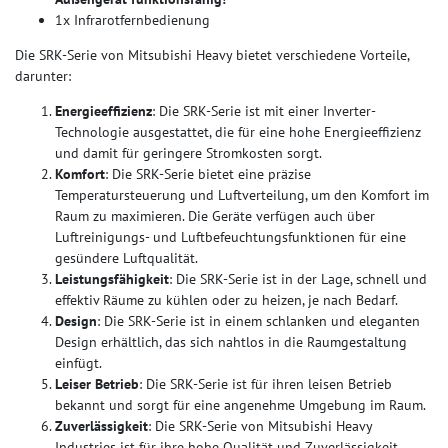
1x Infrarotfernbedienung
Die SRK-Serie von Mitsubishi Heavy bietet verschiedene Vorteile,
darunter:
Energieeffizienz
: Die SRK-Serie ist mit einer Inverter-
Technologie ausgestattet, die für eine hohe Energieeffizienz
und damit für geringere Stromkosten sorgt.
Komfort
: Die SRK-Serie bietet eine präzise
Temperatursteuerung und Luftverteilung, um den Komfort im
Raum zu maximieren. Die Geräte verfügen auch über
Luftreinigungs- und Luftbefeuchtungsfunktionen für eine
gesündere Luftqualität.
Leistungsfähigkeit
: Die SRK-Serie ist in der Lage, schnell und
effektiv Räume zu kühlen oder zu heizen, je nach Bedarf.
Design
: Die SRK-Serie ist in einem schlanken und eleganten
Design erhältlich, das sich nahtlos in die Raumgestaltung
einfügt.
Leiser Betrieb
: Die SRK-Serie ist für ihren leisen Betrieb
bekannt und sorgt für eine angenehme Umgebung im Raum.
Zuverlässigkeit
: Die SRK-Serie von Mitsubishi Heavy
Industries ist für ihre hohe Qualität und Zuverlässigkeit