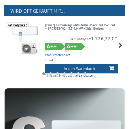
WIRD OFT GEKAUFT MIT...
Artikelpaket
[Paket] Klimaanlage Mitsubishi Heavy SRK35ZS-WF
+ SRC35ZS-W2 - 3,5|4,0 kW Kühlen|Heizen
1.226,77 € *
UVP 1.840,16 €
Produktdatenblatt
1
Set
In den Warenkorb
*
inkl. ges. MwSt.
zzgl.
Versandkosten