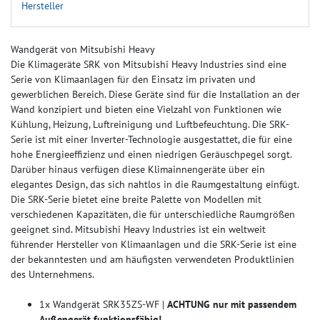
Hersteller
Wandgerät von Mitsubishi Heavy
Die Klimageräte SRK von Mitsubishi Heavy Industries sind eine
Serie von Klimaanlagen für den Einsatz im privaten und
gewerblichen Bereich. Diese Geräte sind für die Installation an der
Wand konzipiert und bieten eine Vielzahl von Funktionen wie
Kühlung, Heizung, Luftreinigung und Luftbefeuchtung. Die SRK-
Serie ist mit einer Inverter-Technologie ausgestattet, die für eine
hohe Energieeffizienz und einen niedrigen Geräuschpegel sorgt.
Darüber hinaus verfügen diese Klimainnengeräte über ein
elegantes Design, das sich nahtlos in die Raumgestaltung einfügt.
Die SRK-Serie bietet eine breite Palette von Modellen mit
verschiedenen Kapazitäten, die für unterschiedliche Raumgrößen
geeignet sind. Mitsubishi Heavy Industries ist ein weltweit
führender Hersteller von Klimaanlagen und die SRK-Serie ist eine
der bekanntesten und am häufigsten verwendeten Produktlinien
des Unternehmens.
1x Wandgerät SRK35ZS-WF |
ACHTUNG nur mit passendem
Außengerät funktionsfähig!