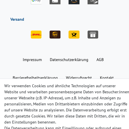
Versand
Impressum
Daten­schutz­erklärung
AGB
Barrierefreiheitserklärung
Widerrufs­recht
Kontakt
Wir verwenden Cookies und ähnliche Technologien auf unserer
Website und verarbeiten personenbezogene Daten von Besucher:inne
© Copyright 2024-2025 | Alle Rechte vorbehalten.
unserer Webseite (z.B. IP-Adresse), um z.B. Inhalte und Anzeigen zu
personalisieren, Medien von Drittanbietern einzubinden oder Zugriffe
Widerrufs­recht
Widerrufs­formular
Impressum
auf unsere Website zu analysieren. Die Datenverarbeitung erfolgt erst
durch gesetzte Cookies. Wir teilen diese Daten mit Dritten, die wir in
den Einstellungen benennen.
Daten­schutz­erklärung
AGB
Kontakt
Die Datenverarbeitung kann mit Einwilligung oder aufgrund eines