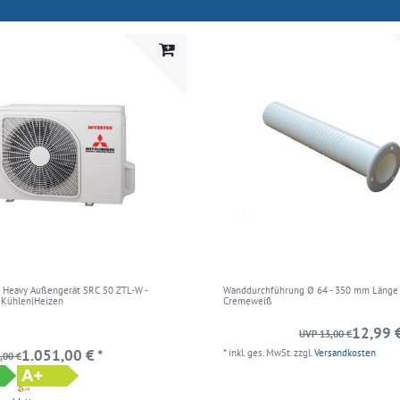
i Heavy Außengerät SRC 50 ZTL-W -
Wanddurchführung Ø 64 - 350 mm Länge 
W Kühlen|Heizen
Cremeweiß
12,99 €
UVP 13,00 €
1.051,00 € *
*
inkl. ges. MwSt.
zzgl.
Versandkosten
,00 €