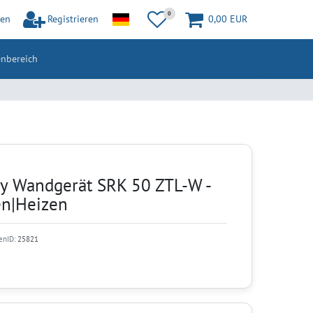
0
en
Registrieren
0,00 EUR
nbereich
vy Wandgerät SRK 50 ZTL-W -
en|Heizen
tenID:
25821