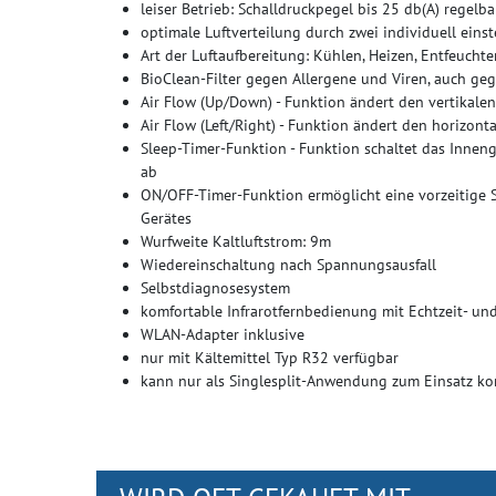
leiser Betrieb: Schalldruckpegel bis 25 db(A) regelba
optimale Luftverteilung durch zwei individuell eins
Art der Luftaufbereitung: Kühlen, Heizen, Entfeuchte
BioClean-Filter gegen Allergene und Viren, auch ge
Air Flow (Up/Down) - Funktion ändert den vertikalen
Air Flow (Left/Right) - Funktion ändert den horizont
Sleep-Timer-Funktion - Funktion schaltet das Inneng
ab
ON/OFF-Timer-Funktion ermöglicht eine vorzeitige St
Gerätes
Wurfweite Kaltluftstrom: 9m
Wiedereinschaltung nach Spannungsausfall
Selbstdiagnosesystem
komfortable Infrarotfernbedienung mit Echtzeit- und
WLAN-Adapter inklusive
nur mit Kältemittel Typ R32 verfügbar
kann nur als Singlesplit-Anwendung zum Einsatz 