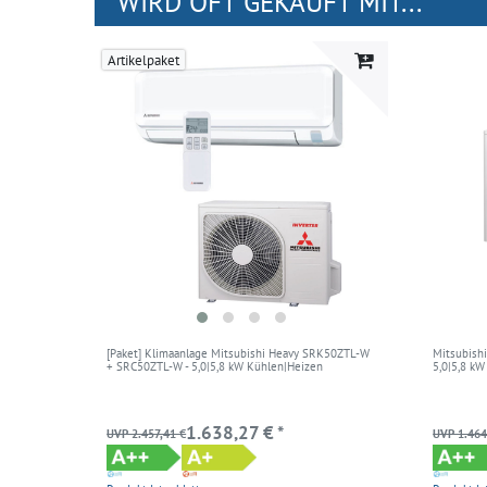
WIRD OFT GEKAUFT MIT...
Artikelpaket
[Paket] Klimaanlage Mitsubishi Heavy SRK50ZTL-W
Mitsubish
+ SRC50ZTL-W - 5,0|5,8 kW Kühlen|Heizen
5,0|5,8 k
1.638,27 € *
UVP 2.457,41 €
UVP 1.464