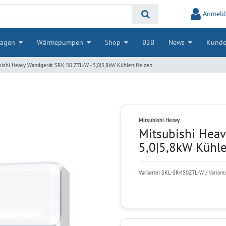
Anmeld
lagen
Wärmepumpen
Shop
B2B
News
Kunde
bishi Heavy Wandgerät SRK 50 ZTL-W - 5,0|5,8kW Kühlen|Heizen
Mitsubishi Heavy
Mitsubishi Hea
5,0|5,8kW Kühl
Variante:
SKL-SRK50ZTL-W
/ Varian