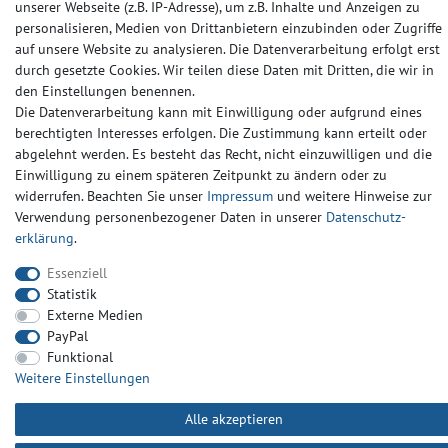
unserer Webseite (z.B. IP-Adresse), um z.B. Inhalte und Anzeigen zu
personalisieren, Medien von Drittanbietern einzubinden oder Zugriffe
Barrierefreiheitserklärung
Widerrufs­recht
Kontakt
auf unsere Website zu analysieren. Die Datenverarbeitung erfolgt erst
durch gesetzte Cookies. Wir teilen diese Daten mit Dritten, die wir in
den Einstellungen benennen.
© Copyright 2024-2025 | Alle Rechte vorbehalten.
Die Datenverarbeitung kann mit Einwilligung oder aufgrund eines
berechtigten Interesses erfolgen. Die Zustimmung kann erteilt oder
abgelehnt werden. Es besteht das Recht, nicht einzuwilligen und die
Widerrufs­recht
Widerrufs­formular
Impressum
Einwilligung zu einem späteren Zeitpunkt zu ändern oder zu
widerrufen. Beachten Sie unser
Impressum
und weitere Hinweise zur
Verwendung personenbezogener Daten in unserer
Daten­schutz­
Daten­schutz­erklärung
AGB
Kontakt
erklärung
.
Essenziell
Statistik
Externe Medien
PayPal
Funktional
Weitere Einstellungen
Alle akzeptieren