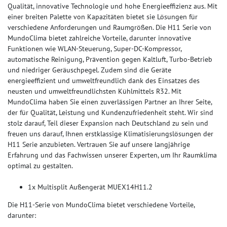
Qualität, innovative Technologie und hohe Energieeffizienz aus. Mit
einer breiten Palette von Kapazitäten bietet sie Lösungen für
verschiedene Anforderungen und Raumgrößen. Die H11 Serie von
MundoClima bietet zahlreiche Vorteile, darunter innovative
Funktionen wie WLAN-Steuerung, Super-DC-Kompressor,
automatische Reinigung, Prävention gegen Kaltluft, Turbo-Betrieb
und niedriger Geräuschpegel. Zudem sind die Geräte
energieeffizient und umweltfreundlich dank des Einsatzes des
neusten und umweltfreundlichsten Kühlmittels R32. Mit
MundoClima haben Sie einen zuverlässigen Partner an Ihrer Seite,
der für Qualität, Leistung und Kundenzufriedenheit steht. Wir sind
stolz darauf, Teil dieser Expansion nach Deutschland zu sein und
freuen uns darauf, Ihnen erstklassige Klimatisierungslösungen der
H11 Serie anzubieten. Vertrauen Sie auf unsere langjährige
Erfahrung und das Fachwissen unserer Experten, um Ihr Raumklima
optimal zu gestalten.
1x Multisplit Außengerät MUEX14H11.2
Die H11-Serie von MundoClima bietet verschiedene Vorteile,
darunter: