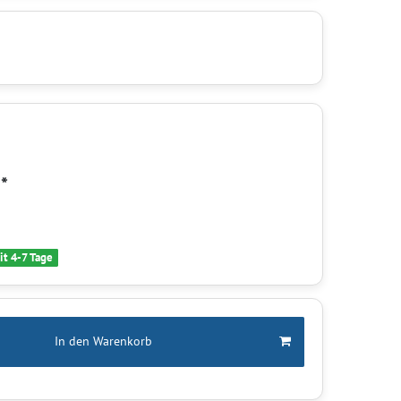
*
R
it 4-7 Tage
In den Warenkorb