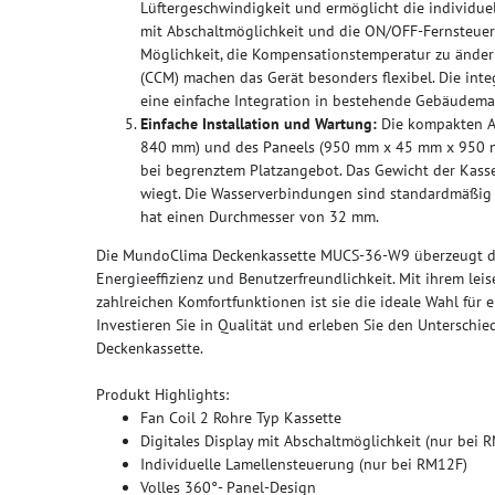
Lüftergeschwindigkeit und ermöglicht die individuel
mit Abschaltmöglichkeit und die ON/OFF-Fernsteueru
Möglichkeit, die Kompensationstemperatur zu änder
(CCM) machen das Gerät besonders flexibel. Die in
eine einfache Integration in bestehende Gebäudem
Einfache Installation und Wartung:
Die kompakten A
840 mm) und des Paneels (950 mm x 45 mm x 950 mm)
bei begrenztem Platzangebot. Das Gewicht der Kasse
wiegt. Die Wasserverbindungen sind standardmäßig 
hat einen Durchmesser von 32 mm.
Die MundoClima Deckenkassette MUCS-36-W9 überzeugt dur
Energieeffizienz und Benutzerfreundlichkeit. Mit ihrem leis
zahlreichen Komfortfunktionen ist sie die ideale Wahl für e
Investieren Sie in Qualität und erleben Sie den Untersc
Deckenkassette.
Produkt Highlights:
Fan Coil 2 Rohre Typ Kassette
Digitales Display mit Abschaltmöglichkeit (nur bei
Individuelle Lamellensteuerung (nur bei RM12F)
Volles 360°- Panel-Design