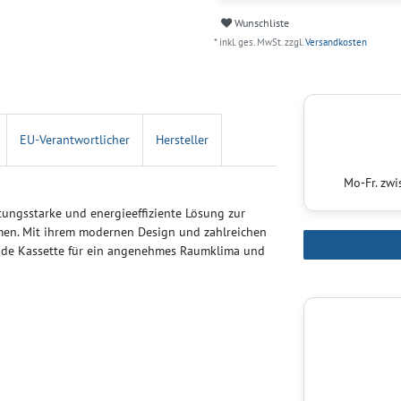
Wunschliste
* inkl. ges. MwSt. zzgl.
Versandkosten
EU-Verantwortlicher
Hersteller
Mo-Fr. zw
ungsstarke und energieeffiziente Lösung zur
men. Mit ihrem modernen Design und zahlreichen
ende Kassette für ein angenehmes Raumklima und