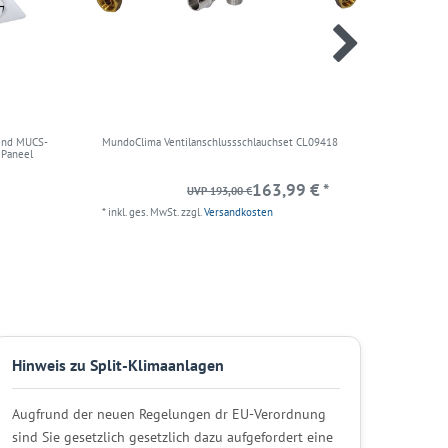
end MUCS-
MundoClima Ventilanschlussschlauchset CL09418
MundoCli
 Paneel
163,99 € *
UVP 193,00 €
*
inkl. ges. MwSt.
zzgl.
Versandkosten
*
inkl. ges
Hinweis zu Split-Klimaanlagen
Augfrund der neuen Regelungen dr EU-Verordnung
sind Sie gesetzlich gesetzlich dazu aufgefordert eine