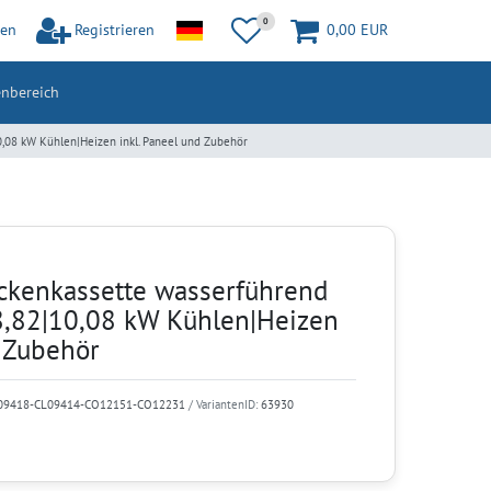
0
en
Registrieren
0,00 EUR
nbereich
08 kW Kühlen|Heizen inkl. Paneel und Zubehör
kenkassette wasserführend
,82|10,08 kW Kühlen|Heizen
d Zubehör
L09418-CL09414-CO12151-CO12231
/ VariantenID:
63930