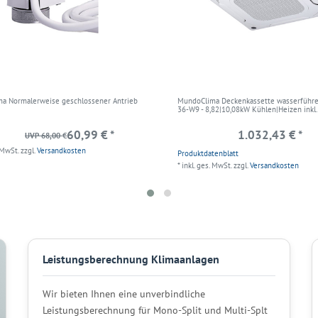
a Normalerweise geschlossener Antrieb
MundoClima Deckenkassette wasserführ
36-W9 - 8,82|10,08kW Kühlen|Heizen inkl.
60,99 € *
1.032,43 € *
UVP 68,00 €
 MwSt.
zzgl.
Versandkosten
Produktdatenblatt
*
inkl. ges. MwSt.
zzgl.
Versandkosten
Leistungsberechnung Klimaanlagen
Wir bieten Ihnen eine unverbindliche
Leistungsberechnung für Mono-Split und Multi-Splt