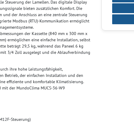
le Steuerung der Lamellen. Das digitale Display
ngssignale bieten zusätzlichen Komfort. Die
n und der Anschluss an eine zentrale Steuerung
tegrierte Modbus (RTU)-Kommunikation ermöglicht
anagementsysteme.
bmessungen der Kassette (840 mm x 300 mm x
 ermöglichen eine einfache Installation, selbst
tte beträgt 29,5 kg, während das Paneel 6 kg
mit 3/4 Zoll ausgelegt und die Ablaufverbindung
ch ihre hohe Leistungsfähigkeit,
en Betrieb, der einfachen Installation und den
ine effiziente und komfortable Klimatisierung.
hied mit der MundoClima MUCS-36-W9
 RM12F-Steuerung)