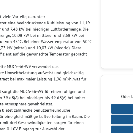
iele Vorteile, darunter:
tet eine beeindruckende Kühlleistung von 11,19
r und 7,48 kW bei niedriger Luftfördermenge. Die
menge, 10,08 kW bei mittlerer und 8,68 kW bei
ur von 45°C. Bei einer Wassertemperatur von 50°C
,73 kW (mittel) und 10,07 kW (niedrig). Diese
 effizient auf die gewünschte Temperatur gebracht
ette MUCS-36-W9 verwendet das
ere Umweltbelastung aufweist und gleichzeitig
trägt bei maximaler Leistung 1,96 m³/h, was für
l sorgt die MUCS-36-W9 für einen ruhigen und
Oder l
 39 dB(A) bei niedriger bis 49 dB(A) bei hoher
te Atmosphäre gewährleistet.
 bietet zahlreiche benutzerfreundliche
ür eine gleichmäßige Luftverteilung im Raum. Die
 mit drei Geschwindigkeiten sorgen für einen
einen 0-10V-Eingang zur Auswahl der