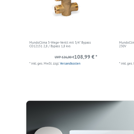
MundoClima 3-Wege-Ventil mit 3/4" Bypass
MundoClim
CO12151 2,8 / Bypass 1,8 kvs
230V
108,99 € *
UVP 126,00 €
*
inkl. ges. MwSt.
zzgl.
Versandkosten
*
inkl. ges.