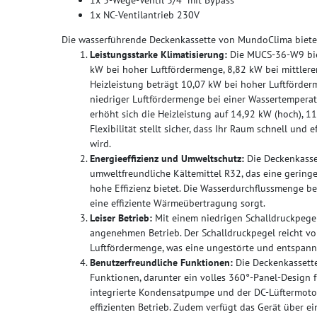
1x 3-Wege-Ventil 3/4" mit Bypass
1x NC-Ventilantrieb 230V
Die wasserführende Deckenkassette von MundoClima bietet v
Leistungsstarke Klimatisierung:
Die MUCS-36-W9 bie
kW bei hoher Luftfördermenge, 8,82 kW bei mittlere
Heizleistung beträgt 10,07 kW bei hoher Luftförder
niedriger Luftfördermenge bei einer Wassertemperat
erhöht sich die Heizleistung auf 14,92 kW (hoch), 11
Flexibilität stellt sicher, dass Ihr Raum schnell und
wird.
Energieeffizienz und Umweltschutz:
Die Deckenkass
umweltfreundliche Kältemittel R32, das eine gering
hohe Effizienz bietet. Die Wasserdurchflussmenge be
eine effiziente Wärmeübertragung sorgt.
Leiser Betrieb:
Mit einem niedrigen Schalldruckpege
angenehmen Betrieb. Der Schalldruckpegel reicht von
Luftfördermenge, was eine ungestörte und entspann
Benutzerfreundliche Funktionen:
Die Deckenkassette
Funktionen, darunter ein volles 360°-Panel-Design f
integrierte Kondensatpumpe und der DC-Lüftermotor
effizienten Betrieb. Zudem verfügt das Gerät über 