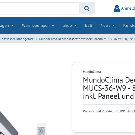
Anmeld
lagen
Wärmepumpen
Shop
B2B
News
Kunde
Kaltwasser Innengeräte
MundoClima Deckenkassette wasserführend MUCS-36-W9 - 8,82|10,
MundoClima
MundoClima Dec
MUCS-36-W9 - 8
inkl. Paneel un
Variante:
SAL-CL04435-CL09101-C