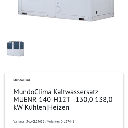
MundoClima
MundoClima Kaltwassersatz
MUENR-140-H12T - 130,0|138,0
kW Kühlen|Heizen
Variante:
SAL-CL25656
/ VariantenID:
157441