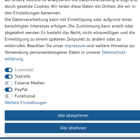
Widerrufs­recht
Widerrufs­formular
Impressum
durch gesetzte Cookies. Wir teilen diese Daten mit Dritten, die wir in
den Einstellungen benennen.
Die Datenverarbeitung kann mit Einwilligung oder aufgrund eines
Daten­schutz­erklärung
AGB
Kontakt
berechtigten Interesses erfolgen. Die Zustimmung kann erteilt oder
abgelehnt werden. Es besteht das Recht, nicht einzuwilligen und die
Einwilligung zu einem späteren Zeitpunkt zu ändern oder zu
widerrufen. Beachten Sie unser
Impressum
und weitere Hinweise zur
Verwendung personenbezogener Daten in unserer
Daten­schutz­
erklärung
.
Essenziell
Statistik
Externe Medien
PayPal
Funktional
Weitere Einstellungen
Alle akzeptieren
Alle ablehnen