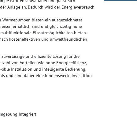
mpe ist drehzahlvariabel und passt sich
der Anlage an. Dadurch wird der Energieverbrauch
m-Wärmepumpen bieten ein ausgezeichnetes
Preisen erhältlich sind und gleichzeitig hohe
nd multifunktionale Einsatzmöglichkeiten bieten.
ie nach kosteneffektiven und umweltfreundlichen
uverlässige und effiziente Lösung für die
ahl von Vorteilen wie hohe Energieeffizienz,
xible Installation und intelligente Bedienung.
tnis und sind daher eine lohnenswerte Investition
Umgebung Integriert