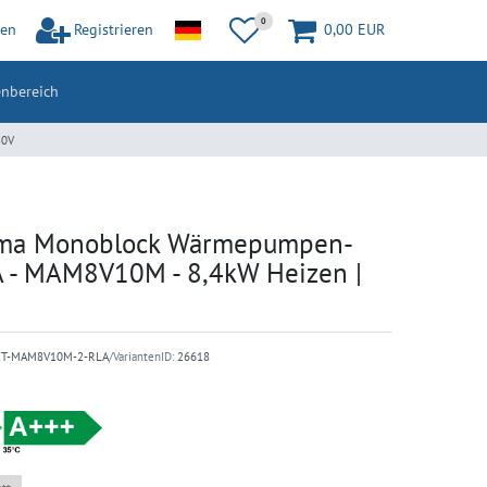
0
en
Registrieren
0,00 EUR
nbereich
30V
ma Monoblock Wärmepumpen-
 - MAM8V10M - 8,4kW Heizen |
ET-MAM8V10M-2-RLA
/VariantenID:
26618