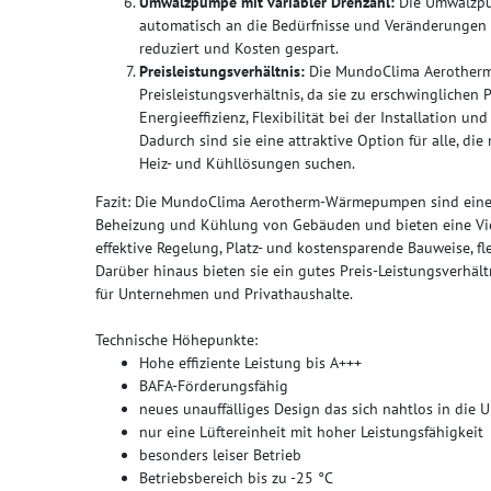
Umwälzpumpe mit variabler Drehzahl:
Die Umwälzpu
automatisch an die Bedürfnisse und Veränderungen 
reduziert und Kosten gespart.
Preisleistungsverhältnis:
Die MundoClima Aerother
Preisleistungsverhältnis, da sie zu erschwinglichen 
Energieeffizienz, Flexibilität bei der Installation u
Dadurch sind sie eine attraktive Option für alle, d
Heiz- und Kühllösungen suchen.
Fazit: Die MundoClima Aerotherm-Wärmepumpen sind eine z
Beheizung und Kühlung von Gebäuden und bieten eine Vielz
effektive Regelung, Platz- und kostensparende Bauweise, fle
Darüber hinaus bieten sie ein gutes Preis-Leistungsverhäl
für Unternehmen und Privathaushalte.
Technische Höhepunkte:
Hohe effiziente Leistung bis A+++
BAFA-Förderungsfähig
neues unauffälliges Design das sich nahtlos in die 
nur eine Lüftereinheit mit hoher Leistungsfähigkeit
besonders leiser Betrieb
Betriebsbereich bis zu -25 °C