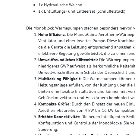
1x Hydraulische Weiche
1x Entlüftungs- und Entleerset (Schnüffelstück)
Die Monoblock Wärmepumpen stechen besonders hervor, vo
Hohe Effizienz:
Die MundoClima Aerotherm-Wärmepu
Ventilator und einer Inverter-Pumpe. Diese Kombinati
da die Geräte die Leistung entsprechend anpassen k
effektivere Regelung gewährleistet, die zu einem ener
Umweltfreundliches Kältemittel:
Die Wärmepumpen v
niedrigeres GWP aufweist als herkömmliche Kältemitt
Umweltvorschriften zum Schutz der Ozonschicht und 
Multitasking-Fähigkeit:
Die Wärmepumpen können di
Heizungsanlage erfüllen, von der Kühlung über die 
bieten eine flexible Installation und können mit v
Gebläsekonvektoren und Heizkörpern kombiniert we
Kompakte Größe:
Durch den Einsatz der neuen Ein
Aerotherm-Baureihe von 4 kW bis 16 kW kompakter 
Erhöhte Konnektivität:
Die neuen intelligenten Bedi
Konfiguration und Kontrolle der Monoblöcke. Sie 
Steuerung.