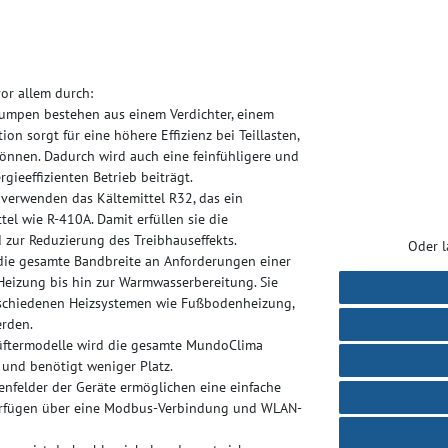
r allem durch:
mpen bestehen aus einem Verdichter, einem
on sorgt für eine höhere Effizienz bei Teillasten,
önnen. Dadurch wird auch eine feinfühligere und
gieeffizienten Betrieb beiträgt.
erwenden das Kältemittel R32, das ein
el wie R-410A. Damit erfüllen sie die
zur Reduzierung des Treibhauseffekts.
Oder l
e gesamte Bandbreite an Anforderungen einer
Heizung bis hin zur Warmwasserbereitung. Sie
erschiedenen Heizsystemen wie Fußbodenheizung,
rden.
lüftermodelle wird die gesamte MundoClima
und benötigt weniger Platz.
enfelder der Geräte ermöglichen eine einfache
verfügen über eine Modbus-Verbindung und WLAN-