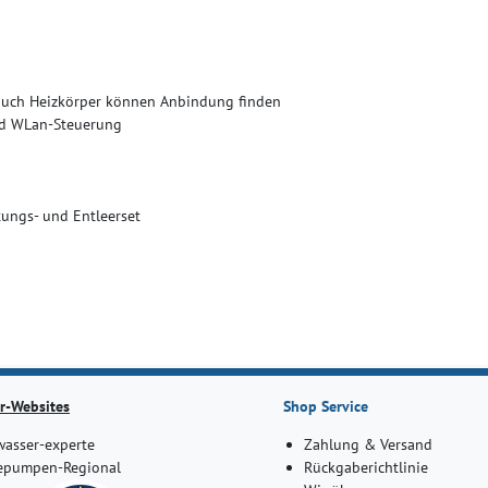
auch Heizkörper können Anbindung finden
nd WLan-Steuerung
tungs- und Entleerset
r-Websites
Shop Service
asser-experte
Zahlung & Versand
pumpen-Regional
Rückgaberichtlinie