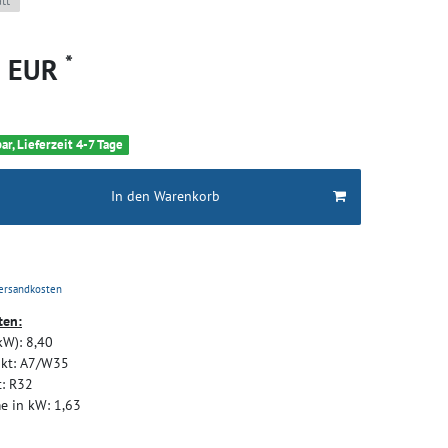
tt
*
9 EUR
ar, Lieferzeit 4-7 Tage
In den Warenkorb
ersandkosten
ten:
kW):
8,40
kt:
A7/W35
:
R32
e in kW:
1,63