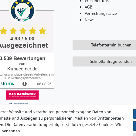
Wir über uns
AGB
Verrechungssätze
News
Telefontermin buchen
Schnellanfrage senden
serer Website und verarbeiten personenbezogene Daten von
 Inhalte und Anzeigen zu personalisieren, Medien von Drittanbietern
n. Die Datenverarbeitung erfolgt erst durch gesetzte Cookies. Wir
ten­schutz­erklärung
AGB
Barrierefreiheitserklärung
Widerrufs­
en benennen.