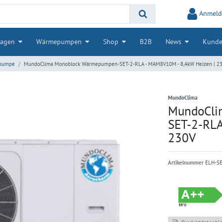
Anmeld
lagen
Wärmepumpen
Shop
B2B
News
Kunde
pumpe
MundoClima Monoblock Wärmepumpen-SET-2-RLA - MAM8V10M - 8,4kW Heizen | 2
MundoClima
MundoCli
SET-2-RLA
230V
Artikelnummer
ELH-S