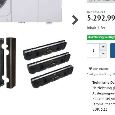
Produktdatenbla
UVP 6.451,00 €
5.292,9
Inhalt
1
Set
Kurzfristig verfügb
Wunschliste
* inkl. ges. MwSt. zzgl.
V
Technische Da
Heizleistung (
Auslegungpun
Kältemittel Art
Stromaufnahm
COP:
5,15