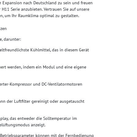
ser Expansion nach Deutschland zu sein und freuen
 H11 Serie anzubieten. Vertrauen Sie auf unsere
n, um Ihr Raumklima optimal zu gestalten.
izen
, darunter:
ltfreundlichste Kühlmittel, das in diesem Gerät
uert werden, indem ein Modul und eine eigene
nverter-Kompressor und DC-Ventilatormotoren
ann der Luftfilter gereinigt oder ausgetauscht
isplay, das entweder die Solltemperatur im
elüftungsmodus anzeigt.
d Betriebsparameter können mit der Fernbedienung