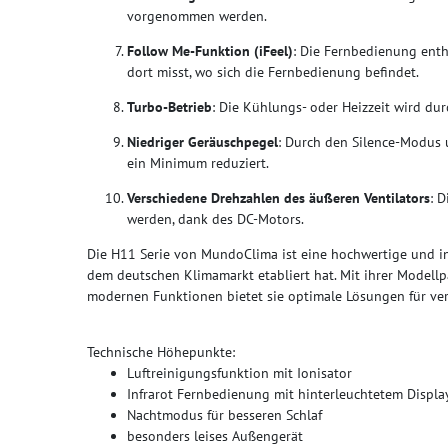
vorgenommen werden.
Follow Me-Funktion (iFeel)
: Die Fernbedienung enth
dort misst, wo sich die Fernbedienung befindet.
Turbo-Betrieb
: Die Kühlungs- oder Heizzeit wird du
Niedriger Geräuschpegel
: Durch den Silence-Modus 
ein Minimum reduziert.
Verschiedene Drehzahlen des äußeren Ventilators
: D
werden, dank des DC-Motors.
Die H11 Serie von MundoClima ist eine hochwertige und inn
dem deutschen Klimamarkt etabliert hat. Mit ihrer Modellp
modernen Funktionen bietet sie optimale Lösungen für ve
Technische Höhepunkte:
Luftreinigungsfunktion mit Ionisator
Infrarot Fernbedienung mit hinterleuchtetem Displa
Nachtmodus für besseren Schlaf
besonders leises Außengerät