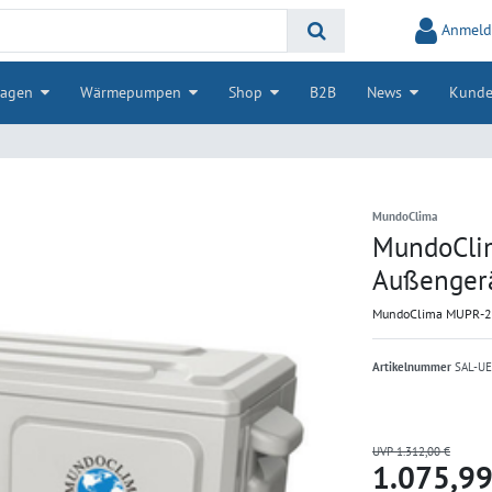
Anmeld
lagen
Wärmepumpen
Shop
B2B
News
Kunde
MundoClima
MundoCli
Außengerä
MundoClima MUPR-24
Artikelnummer
SAL-U
UVP 1.312,00 €
1.075,9