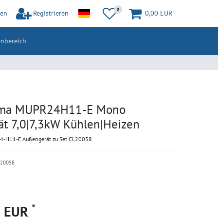
0
en
Registrieren
0,00 EUR
nbereich
ma MUPR24H11-E Mono
t 7,0|7,3kW Kühlen|Heizen
-H11-E Außengerät zu Set CL20058
E20058
*
9 EUR