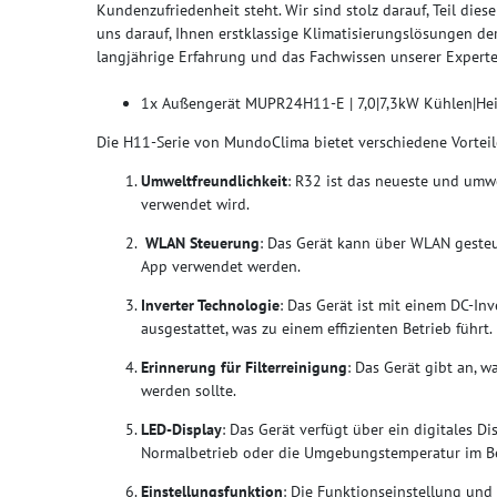
Kundenzufriedenheit steht. Wir sind stolz darauf, Teil die
uns darauf, Ihnen erstklassige Klimatisierungslösungen der
langjährige Erfahrung und das Fachwissen unserer Experte
1x Außengerät MUPR24H11-E | 7,0|7,3kW Kühlen|He
Die H11-Serie von MundoClima bietet verschiedene Vorteile
Umweltfreundlichkeit
: R32 ist das neueste und umwe
verwendet wird.
WLAN Steuerung
: Das Gerät kann über WLAN geste
App verwendet werden.
Inverter Technologie
: Das Gerät ist mit einem DC-I
ausgestattet, was zu einem effizienten Betrieb führt.
Erinnerung für Filterreinigung
: Das Gerät gibt an, w
werden sollte.
LED-Display
: Das Gerät verfügt über ein digitales D
Normalbetrieb oder die Umgebungstemperatur im B
Einstellungsfunktion
: Die Funktionseinstellung un