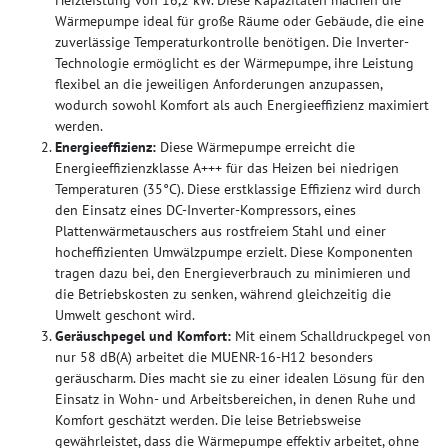
Wärmepumpe ideal für große Räume oder Gebäude, die eine
zuverlässige Temperaturkontrolle benötigen. Die Inverter-
Technologie ermöglicht es der Wärmepumpe, ihre Leistung
flexibel an die jeweiligen Anforderungen anzupassen,
wodurch sowohl Komfort als auch Energieeffizienz maximiert
werden.
Energieeffizienz:
Diese Wärmepumpe erreicht die
Energieeffizienzklasse A+++ für das Heizen bei niedrigen
Temperaturen (35°C). Diese erstklassige Effizienz wird durch
den Einsatz eines DC-Inverter-Kompressors, eines
Plattenwärmetauschers aus rostfreiem Stahl und einer
hocheffizienten Umwälzpumpe erzielt. Diese Komponenten
tragen dazu bei, den Energieverbrauch zu minimieren und
die Betriebskosten zu senken, während gleichzeitig die
Umwelt geschont wird.
Geräuschpegel und Komfort:
Mit einem Schalldruckpegel von
nur 58 dB(A) arbeitet die MUENR-16-H12 besonders
geräuscharm. Dies macht sie zu einer idealen Lösung für den
Einsatz in Wohn- und Arbeitsbereichen, in denen Ruhe und
Komfort geschätzt werden. Die leise Betriebsweise
gewährleistet, dass die Wärmepumpe effektiv arbeitet, ohne