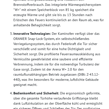
Brennstoffverbrauch. Das integrierte Wärmespeichersystem
"W+" mit einem Speicherblock von 85 kg speichert die
erzeugte Wärme und gibt sie bis zu 13 Stunden nach
Erlöschen des Feuers kontinuierlich an den Raum ab, was für
anhaltende Behaglichkeit sorgt.
Innovative Technologien:
Der Kaminofen verfügt über das
ORANIER Snap-Lock-System, ein selbstschließendes
Verriegelungssystem, das durch Federkraft die Tür sicher
verschließt und somit für eine hohe Dichtigkeit und
Sicherheit sorgt. Die profilierte Feuerraumauskleidung aus
Vermiculite gewährleistet eine saubere und effiziente
Verbrennung, indem sie für die notwendige Turbulenz der
Gase sorgt. Zudem ist der Arena W+ 2.0 für den
raumluftunabhängigen Betrieb zugelassen (DIBt: Z-43.12-
440), was ihn besonders für moderne, luftdichte Gebäude
geeignet macht.
Bedienkomfort und Sicherheit:
Die ergonomisch geformte,
über die gesamte Türhöhe verlaufende Griffstange bleibt
dank Luftzirkulation an der Oberfläche kühl und ermöglicht
ein sicheres Öffnen und Schließen der Tür. Der großzügige