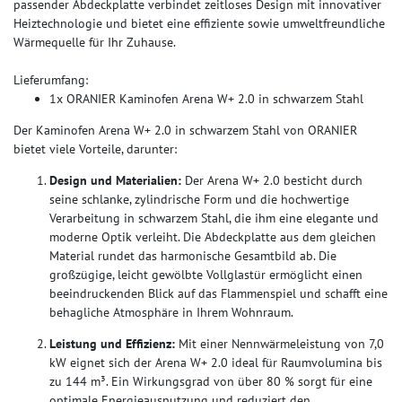
passender Abdeckplatte verbindet zeitloses Design mit innovativer
Heiztechnologie und bietet eine effiziente sowie umweltfreundliche
Wärmequelle für Ihr Zuhause.
Lieferumfang:
1x ORANIER Kaminofen Arena W+ 2.0 in schwarzem Stahl
Der Kaminofen Arena W+ 2.0 in schwarzem Stahl von ORANIER
bietet viele Vorteile, darunter:
Design und Materialien:
Der Arena W+ 2.0 besticht durch
seine schlanke, zylindrische Form und die hochwertige
Verarbeitung in schwarzem Stahl, die ihm eine elegante und
moderne Optik verleiht. Die Abdeckplatte aus dem gleichen
Material rundet das harmonische Gesamtbild ab. Die
großzügige, leicht gewölbte Vollglastür ermöglicht einen
beeindruckenden Blick auf das Flammenspiel und schafft eine
behagliche Atmosphäre in Ihrem Wohnraum.
Leistung und Effizienz:
Mit einer Nennwärmeleistung von 7,0
kW eignet sich der Arena W+ 2.0 ideal für Raumvolumina bis
zu 144 m³. Ein Wirkungsgrad von über 80 % sorgt für eine
optimale Energieausnutzung und reduziert den