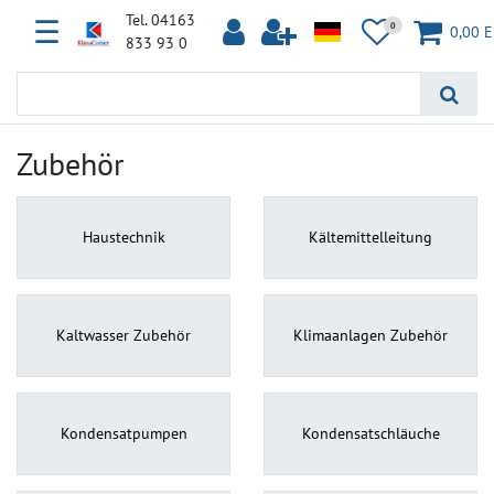
Tel. 04163
☰
0
0,00 
833 93 0
Zubehör
Haustechnik
Kältemittelleitung
Kaltwasser Zubehör
Klimaanlagen Zubehör
Kondensatpumpen
Kondensatschläuche