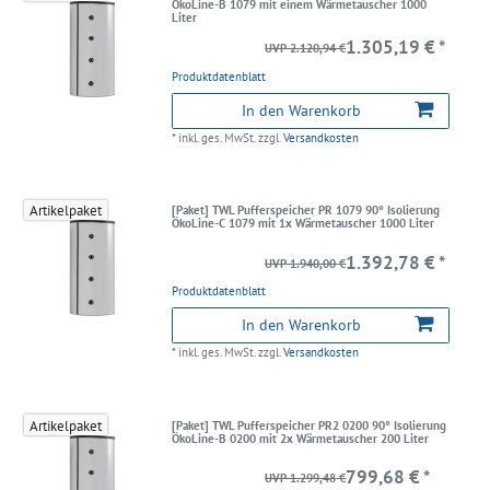
ÖkoLine-B 1079 mit einem Wärmetauscher 1000
Liter
1.305,19 € *
UVP 2.120,94 €
Produktdatenblatt
In den Warenkorb
*
inkl. ges. MwSt.
zzgl.
Versandkosten
Artikelpaket
[Paket] TWL Pufferspeicher PR 1079 90° Isolierung
ÖkoLine-C 1079 mit 1x Wärmetauscher 1000 Liter
1.392,78 € *
UVP 1.940,00 €
Produktdatenblatt
In den Warenkorb
*
inkl. ges. MwSt.
zzgl.
Versandkosten
Artikelpaket
[Paket] TWL Pufferspeicher PR2 0200 90° Isolierung
ÖkoLine-B 0200 mit 2x Wärmetauscher 200 Liter
799,68 € *
UVP 1.299,48 €