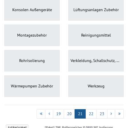
Konsolen Außengeräte
Lüftungsanlagen Zubehör
Montagezubehör
Reinigungsmittel
Rohrisolierung
Verkleidung, Schallschutz, Gehäuse
Wärmepumpen Zubehör
Werkzeug
19
20
21
22
23
Artikelpaket
[Paket] TWL Pufferspeicher P 0800 90° Isolierung