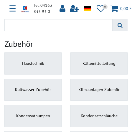
Tel. 04163
☰
0
0,00 
833 93 0
Zubehör
Haustechnik
Kältemittelleitung
Kaltwasser Zubehör
Klimaanlagen Zubehör
Kondensatpumpen
Kondensatschläuche