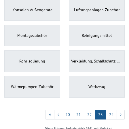
Konsolen Außengeräte
Lüftungsanlagen Zubehör
Montagezubehör
Reinigungsmittel
Rohrisolierung
Verkleidung, Schallschutz, Gehäuse
Wärmepumpen Zubehör
Werkzeug
20
21
22
23
24
Viega Rotguss Reduzierstück 3241, mit Mehrkant