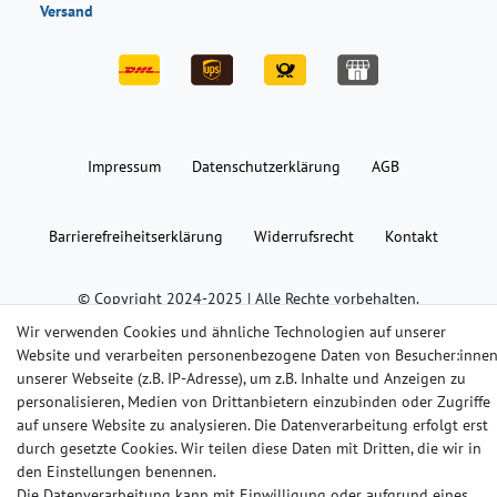
Versand
Impressum
Daten­schutz­erklärung
AGB
Barrierefreiheitserklärung
Widerrufs­recht
Kontakt
© Copyright 2024-2025 | Alle Rechte vorbehalten.
Wir verwenden Cookies und ähnliche Technologien auf unserer
Website und verarbeiten personenbezogene Daten von Besucher:inne
Widerrufs­recht
Widerrufs­formular
Impressum
unserer Webseite (z.B. IP-Adresse), um z.B. Inhalte und Anzeigen zu
personalisieren, Medien von Drittanbietern einzubinden oder Zugriffe
auf unsere Website zu analysieren. Die Datenverarbeitung erfolgt erst
Daten­schutz­erklärung
AGB
Kontakt
durch gesetzte Cookies. Wir teilen diese Daten mit Dritten, die wir in
den Einstellungen benennen.
Die Datenverarbeitung kann mit Einwilligung oder aufgrund eines