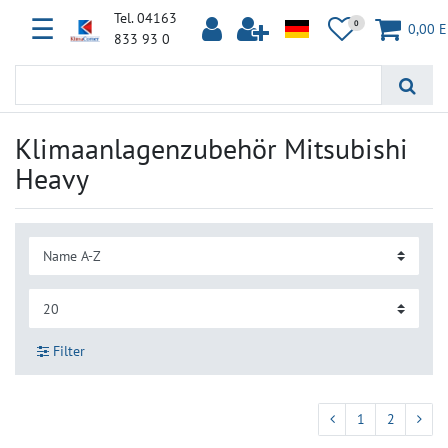
Tel. 04163
☰
0
0,00 
833 93 0
Klimaanlagenzubehör Mitsubishi
Heavy
Filter
1
2