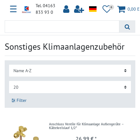
Tel. 04163
☰
0
0,00 
833 93 0
Sonstiges Klimaanlagenzubehör
Filter
Anschluss Ventile für Klimaanlage Außengeräte –
Kältekreislauf 1/2"
26,99 € *