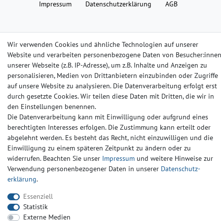
Impressum
Daten­schutz­erklärung
AGB
Barrierefreiheitserklärung
Widerrufs­recht
Kontakt
Wir verwenden Cookies und ähnliche Technologien auf unserer
Website und verarbeiten personenbezogene Daten von Besucher:inne
© Copyright 2024-2025 | Alle Rechte vorbehalten.
unserer Webseite (z.B. IP-Adresse), um z.B. Inhalte und Anzeigen zu
personalisieren, Medien von Drittanbietern einzubinden oder Zugriffe
auf unsere Website zu analysieren. Die Datenverarbeitung erfolgt erst
Widerrufs­recht
Widerrufs­formular
Impressum
durch gesetzte Cookies. Wir teilen diese Daten mit Dritten, die wir in
den Einstellungen benennen.
Die Datenverarbeitung kann mit Einwilligung oder aufgrund eines
Daten­schutz­erklärung
AGB
Kontakt
berechtigten Interesses erfolgen. Die Zustimmung kann erteilt oder
abgelehnt werden. Es besteht das Recht, nicht einzuwilligen und die
Einwilligung zu einem späteren Zeitpunkt zu ändern oder zu
widerrufen. Beachten Sie unser
Impressum
und weitere Hinweise zur
Verwendung personenbezogener Daten in unserer
Daten­schutz­
erklärung
.
Essenziell
Statistik
Externe Medien