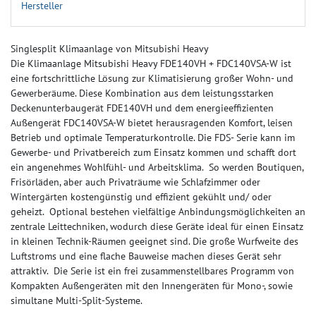
Hersteller
Singlesplit Klimaanlage von Mitsubishi Heavy
Die Klimaanlage Mitsubishi Heavy FDE140VH + FDC140VSA-W ist
eine fortschrittliche Lösung zur Klimatisierung großer Wohn- und
Gewerberäume. Diese Kombination aus dem leistungsstarken
Deckenunterbaugerät FDE140VH und dem energieeffizienten
Außengerät FDC140VSA-W bietet herausragenden Komfort, leisen
Betrieb und optimale Temperaturkontrolle. Die FDS- Serie kann im
Gewerbe- und Privatbereich zum Einsatz kommen und schafft dort
ein angenehmes Wohlfühl- und Arbeitsklima. So werden Boutiquen,
Frisörläden, aber auch Privaträume wie Schlafzimmer oder
Wintergärten kostengünstig und effizient gekühlt und/ oder
geheizt. Optional bestehen vielfältige Anbindungsmöglichkeiten an
zentrale Leittechniken, wodurch diese Geräte ideal für einen Einsatz
in kleinen Technik-Räumen geeignet sind. Die große Wurfweite des
Luftstroms und eine flache Bauweise machen dieses Gerät sehr
attraktiv. Die Serie ist ein frei zusammenstellbares Programm von
Kompakten Außengeräten mit den Innengeräten für Mono-, sowie
simultane Multi-Split-Systeme.